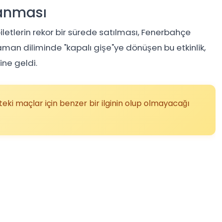
lanması
etlerin rekor bir sürede satılması, Fenerbahçe
zaman diliminde "kapalı gişe"ye dönüşen bu etkinlik,
ne geldi.
teki maçlar için benzer bir ilginin olup olmayacağı