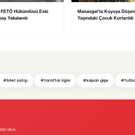
e FETÖ Hükümlüsü Eski
Manavgat’ta Kuyuya Düşen
bay Yakalandı
Yaşındaki Çocuk Kurtarıldı
#bilet satışı
#taraftar ilgisi
#kapalı gişe
#futbo
dar olun.