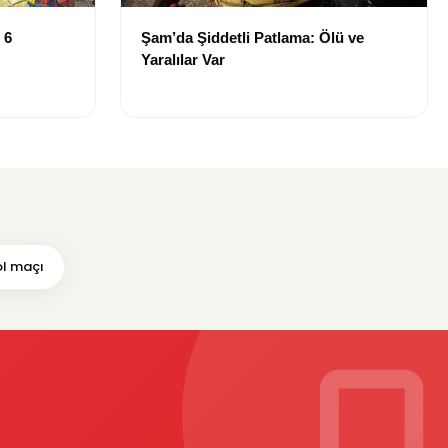
 6
Şam’da Şiddetli Patlama: Ölü ve
Yaralılar Var
l maçı