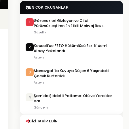
EN ÇOK OKUNANLAR
Gözenekleri Gizleyen ve Cildi
1
Pürüzsüzleştiren En Etkili Makyaj Bazı
Önerileri
Güzellik
Kocaeli’de FETÖ Hükümlüsü Eski Kıdemli
2
Albay Yakalandı
Asayis
Manavgat’ta Kuyuya Düşen 6 Yaşındaki
3
Çocuk Kurtarıldı
Asayis
Şam’da Şiddetli Patlama: Ölü ve Yaralılar
4
Var
Gündem
BIZI TAKIP EDIN