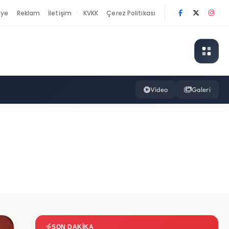
nye
Reklam
İletişim
KVKK
Çerez Politikası
|
Video
Galeri
SON DAKIKA