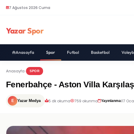
7 Ağustos 2026 Cuma
Yazar Spor
Anasayfa
Spor
Futbol
Basketbol
Voleyb
Anasayfa
SPOR
Fenerbahçe - Aston Villa Karşılaş
5 dk okuma
759 okunma
17 Oca
E
Yazar Medya
Yayınlanma: