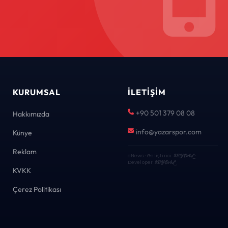
KURUMSAL
İLETIŞIM
+90 501 379 08 08
Hakkımızda
info@yazarspor.com
Künye
Reklam
eNews · Geliştirici
KEYDAL
·
Developer
KEYDAL
KVKK
Çerez Politikası