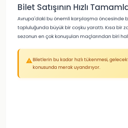
Bilet Satışının Hızlı Tamam
Avrupa'daki bu önemli karşılaşma öncesinde bil
topluluğunda büyük bir coşku yarattı. Kısa bir 
sezonun en çok konuşulan maçlarından biri hali
Biletlerin bu kadar hızlı tükenmesi, gelecek
konusunda merak uyandırıyor.