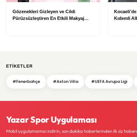
Gözenekleri Gizleyen ve Cildi
Kocaeli’d
Pürüzsüzleştiren En Etkili Makyaj
Kıdemli Al
Bazı Önerileri
ETIKETLER
#Fenerbahçe
#Aston Villa
#UEFA Avrupa Ligi
Yazar Spor Uygulaması
Mobil uygulamamızı indirin, son dakika haberlerinden ilk siz haber