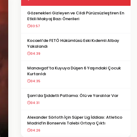
Gözenekleri Gizleyen ve Cildi Pürüzsüzleştiren En
Etkili Makyaj Bazı Önerileri
03:57
Kocaeli’de FETÖ Hükümlüsü Eski Kıdemli Albay
Yakalandı
04:39
Manavgat’ta Kuyuya Düşen 6 Yaşındaki Çocuk
Kurtarıldı
04:35
Şam’da Şiddetli Patlama: Ölü ve Yaralılar Var
04:31
Alexander Sörloth İçin Süper Lig İddiası: Atletico
Madrid’in Bonservis Talebi Ortaya Çıktı
04:26