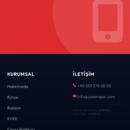
KURUMSAL
İLETIŞIM
+90 501 379 08 08
Hakkımızda
info@yazarspor.com
Künye
Reklam
eNews · Geliştirici
KEYDAL
·
Developer
KEYDAL
KVKK
Çerez Politikası