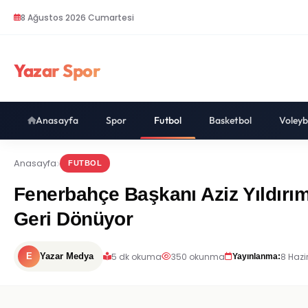
8 Ağustos 2026 Cumartesi
Yazar Spor
Anasayfa
Spor
Futbol
Basketbol
Voleyb
Anasayfa
FUTBOL
Fenerbahçe Başkanı Aziz Yıldırım
Geri Dönüyor
5 dk okuma
350 okunma
8 Hazi
E
Yazar Medya
Yayınlanma: