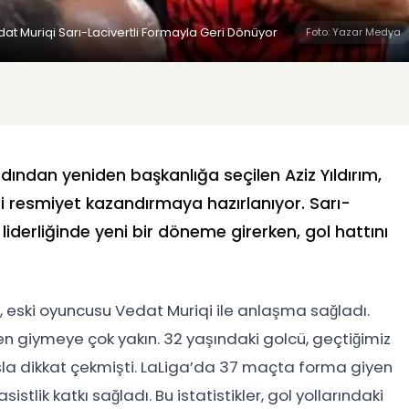
at Muriqi Sarı-Lacivertli Formayla Geri Dönüyor
Foto: Yazar Medya
ından yeniden başkanlığa seçilen Aziz Yıldırım,
ini resmiyet kazandırmaya hazırlanıyor. Sarı-
n liderliğinde yeni bir döneme girerken, gol hattını
e, eski oyuncusu Vedat Muriqi ile anlaşma sağladı.
den giymeye çok yakın. 32 yaşındaki golcü, geçtiğimiz
sla dikkat çekmişti. LaLiga’da 37 maçta forma giyen
stlik katkı sağladı. Bu istatistikler, gol yollarındaki