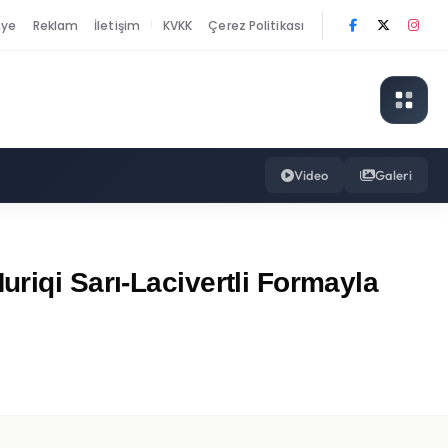
nye
Reklam
İletişim
KVKK
Çerez Politikası
|
Video
Galeri
riqi Sarı-Lacivertli Formayla