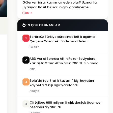
Gülerken idrar kaçırma neden olur? Uzmanlar
uyarıyor: Basit bir sorun gibi görülmemeli
06:10
EN ÇOK OKUNANLAR
Terörsüz Türkiye sürecinde kritik aşama!
1
Çerçeve Yasa teklifinde maddeler
görüşülmeye başlandı
Politika
ABD Verisi Sonrası Altın Rekor Seviyelere
2
Yaklaştı: Gram Altın 6 Bin 700 TL Sınırında
Altin
Bolu’da feci trafik kazası: 1 kişi hayatını
3
kaybetti, 2 kişi ağır yaralandı
Asayis
Çiftçilere 688 milyon liralık destek ödemesi
4
hesaplara yatırıldı
Ekonomi