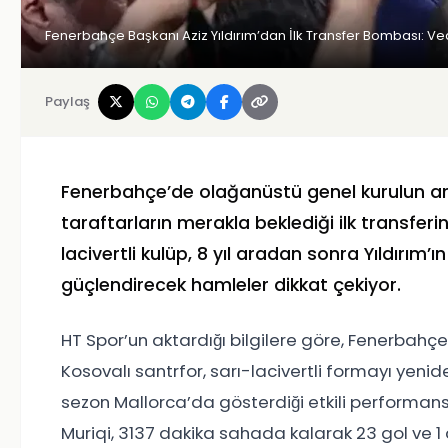
Fenerbahçe Başkanı Aziz Yıldırım’dan İlk Transfer Bombası: Ved
Paylaş
Fenerbahçe’de olağanüstü genel kurulun ard
taraftarların merakla beklediği ilk transfer
lacivertli kulüp, 8 yıl aradan sonra Yıldırım’ı
güçlendirecek hamleler dikkat çekiyor.
HT Spor’un aktardığı bilgilere göre, Fenerbahç
Kosovalı santrfor, sarı-lacivertli formayı yeni
sezon Mallorca’da gösterdiği etkili performan
Muriqi, 3137 dakika sahada kalarak 23 gol ve 1 asi