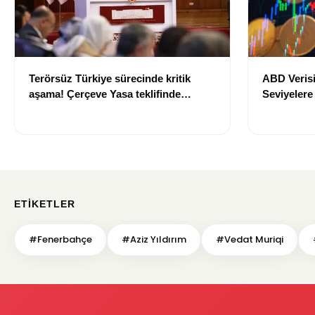
Terörsüz Türkiye sürecinde kritik
ABD Verisi
aşama! Çerçeve Yasa teklifinde
Seviyelere
maddeler görüşülmeye başlandı
700 TL Sın
ETIKETLER
#Fenerbahçe
#Aziz Yıldırım
#Vedat Muriqi