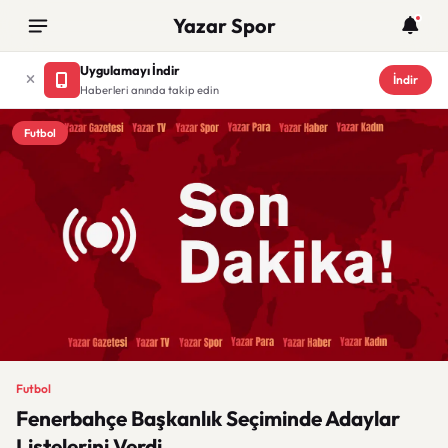
Yazar Spor
Uygulamayı İndir
İndir
Haberleri anında takip edin
Futbol
Futbol
Fenerbahçe Başkanlık Seçiminde Adaylar
Listelerini Verdi