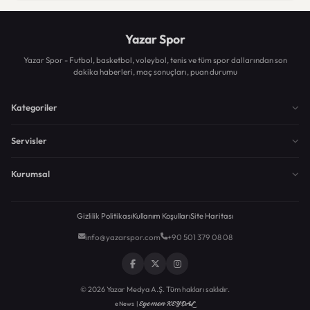
Yazar Spor
Yazar Spor - Futbol, basketbol, voleybol, tenis ve tüm spor dallarından son
dakika haberleri, maç sonuçları, puan durumu
Kategoriler
Servisler
Kurumsal
Gizlilik Politikası
Kullanım Koşulları
Site Haritası
info@yazarspor.com
+90 501 379 08 08
© 2026 Yazar Medya A.Ş. Tüm hakları saklıdır.
Egemen KEYDAL
eNews |