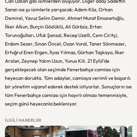
Can Uzkan gibi isimlerden oluşuyor. Diğer aday Sadettin
Saran ise şu isimlerle yarışacak: Adem Köz, Orhan
Demirel, Yavuz Selim Demir, Ahmet Murat Emanetoğlu,
İlker Alkun, Burçin Gözlüklü, Ali Gürbüz, Ertan
Torunoğulları, Ufuk Şansal, Recep Uzelli, Cem Ciritçi,
Erdem Sezer, Sinan Öncel, Ozan Vural, Taner Sönmezer,
Ertuğrul Eren Ergen, İlyas Yılmaz, Gürhan Taşkaya, İlker
Arslan, Zeynep Yalım Uzun, Yunus Kili. 21 Eylül'de
gerçekleşecek olan seçimde Fenerbahçe camiası için
heyecan dorukta. Tüm adaylar, camiaya verimli ve başarılı
bir yönetim vajanst ederek destek istiyorlar. Sonuçların ise
tüm Fenerbahçe camiası için hayırlı olması temennisiyle,
seçim günü heyecanla bekleniyor.
İLGILI HABERLER