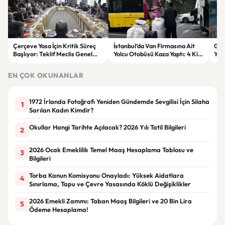
Çerçeve Yasa İçin Kritik Süreç
İstanbul’da Van Firmasına Ait
Gök
Başlıyor: Teklif Meclis Genel
Yolcu Otobüsü Kaza Yaptı: 4 Kişi
Yen
Kurulu’nda Görüşülecek
Yaralandı
Son
EN ÇOK OKUNANLAR
1972 İrlanda Fotoğrafı Yeniden Gündemde Sevgilisi İçin Silaha
1
Sarılan Kadın Kimdir?
Okullar Hangi Tarihte Açılacak? 2026 Yılı Tatil Bilgileri
2
2026 Ocak Emeklilik Temel Maaş Hesaplama Tablosu ve
3
Bilgileri
Torba Kanun Komisyonu Onayladı: Yüksek Aidatlara
4
Sınırlama, Tapu ve Çevre Yasasında Köklü Değişiklikler
2026 Emekli Zammı: Taban Maaş Bilgileri ve 20 Bin Lira
5
Ödeme Hesaplama!