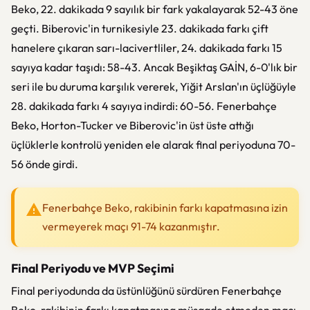
Beko, 22. dakikada 9 sayılık bir fark yakalayarak 52-43 öne
geçti. Biberovic'in turnikesiyle 23. dakikada farkı çift
hanelere çıkaran sarı-lacivertliler, 24. dakikada farkı 15
sayıya kadar taşıdı: 58-43. Ancak Beşiktaş GAİN, 6-0'lık bir
seri ile bu duruma karşılık vererek, Yiğit Arslan'ın üçlüğüyle
28. dakikada farkı 4 sayıya indirdi: 60-56. Fenerbahçe
Beko, Horton-Tucker ve Biberovic'in üst üste attığı
üçlüklerle kontrolü yeniden ele alarak final periyoduna 70-
56 önde girdi.
Fenerbahçe Beko, rakibinin farkı kapatmasına izin
vermeyerek maçı 91-74 kazanmıştır.
Final Periyodu ve MVP Seçimi
Final periyodunda da üstünlüğünü sürdüren Fenerbahçe