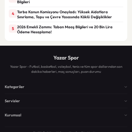
Bilgileri
Torba Kanun Komisyonu Onayladı: Yüksek Aidatlara
4
Sınırlama, Tapu ve Çevre Yasasında Köklü Değişiklikler
2026 Emekli Zammı: Taban Maaş Bilgileri ve 20 Bin Lira
5
Ödeme Hesaplama!
Yazar Spor
Yazar Spor - Futbol, basketbol, voleybol, tenis ve tüm spor dallarından son
dakika haberleri, maç sonuçları, puan durumu
Kategoriler
Servisler
Kurumsal