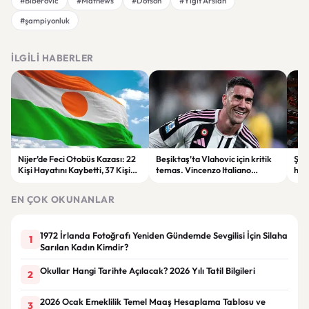
#Biberovic
#Mathews
#Dotson
#Yiğit Arslan
#şampiyonluk
İLGILI HABERLER
Nijer’de Feci Otobüs Kazası: 22
Beşiktaş’ta Vlahovic için kritik
Şehi
Kişi Hayatını Kaybetti, 37 Kişi
temas. Vincenzo Italiano
hak
Yaralandı
devreye girdi
Öde
yap
EN ÇOK OKUNANLAR
1972 İrlanda Fotoğrafı Yeniden Gündemde Sevgilisi İçin Silaha
1
Sarılan Kadın Kimdir?
Okullar Hangi Tarihte Açılacak? 2026 Yılı Tatil Bilgileri
2
2026 Ocak Emeklilik Temel Maaş Hesaplama Tablosu ve
3