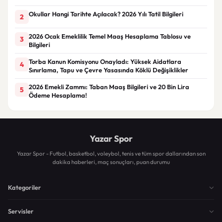
Okullar Hangi Tarihte Açılacak? 2026 Yılı Tatil Bilgileri
2
2026 Ocak Emeklilik Temel Maaş Hesaplama Tablosu ve
3
Bilgileri
Torba Kanun Komisyonu Onayladı: Yüksek Aidatlara
4
Sınırlama, Tapu ve Çevre Yasasında Köklü Değişiklikler
2026 Emekli Zammı: Taban Maaş Bilgileri ve 20 Bin Lira
5
Ödeme Hesaplama!
Yazar Spor
Yazar Spor - Futbol, basketbol, voleybol, tenis ve tüm spor dallarından son
dakika haberleri, maç sonuçları, puan durumu
Kategoriler
Servisler