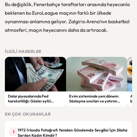
Bu değişiklik, Fenerbahçe taraftarları arasında heyecanla
beklenen bu EuroLeague maçının farklı bir ülkede
oynanması anlamına geliyor. Zalgirio Arena’nın basketbol
atmosferi, maçın heyecanını daha da artıracak.
İLGILI HABERLER
Dolar piyasalarında Fed
Evim sisteminde yeni dönem:
Alta
hareketliliği: Gözler eylül
Sözleşme sınırları ve yatırım
bell
ayındaki faiz kararında
kuralları değişti
Bil
duy
EN ÇOK OKUNANLAR
1972 İrlanda Fotoğrafı Yeniden Gündemde Sevgilisi İçin Silaha
1
Sarılan Kadın Kimdir?