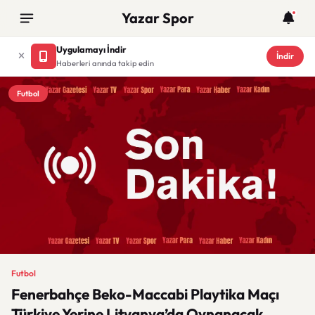
Yazar Spor
Uygulamayı İndir
İndir
Haberleri anında takip edin
Futbol
Futbol
Fenerbahçe Beko-Maccabi Playtika Maçı
Türkiye Yerine Litvanya’da Oynanacak