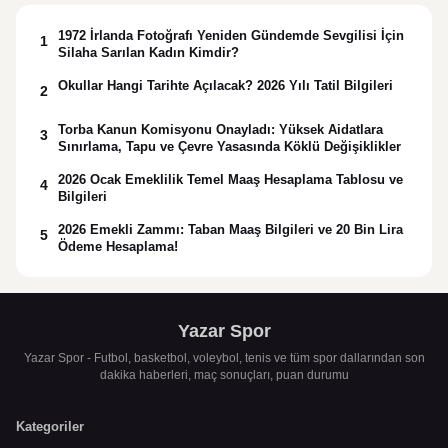
1972 İrlanda Fotoğrafı Yeniden Gündemde Sevgilisi İçin
1
Silaha Sarılan Kadın Kimdir?
Okullar Hangi Tarihte Açılacak? 2026 Yılı Tatil Bilgileri
2
Torba Kanun Komisyonu Onayladı: Yüksek Aidatlara
3
Sınırlama, Tapu ve Çevre Yasasında Köklü Değişiklikler
2026 Ocak Emeklilik Temel Maaş Hesaplama Tablosu ve
4
Bilgileri
2026 Emekli Zammı: Taban Maaş Bilgileri ve 20 Bin Lira
5
Ödeme Hesaplama!
Yazar Spor
Yazar Spor - Futbol, basketbol, voleybol, tenis ve tüm spor dallarından son
dakika haberleri, maç sonuçları, puan durumu
Kategoriler