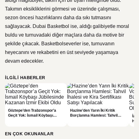
aldığı mağlubiyet, takım için bir uyarı niteliğinde oldu.
Takımın eksikliklerini görmesi ve üzerinde çalışması,
sezon öncesi hazırlıklarını daha da sıkı tutmasını
sağlayacak. Dubai Basketbol ise, aldığı galibiyetle moral
buldu ve turnuvadaki diğer maçlara daha da motive bir
şekilde çıkacak. Basketbolseverler ise, turnuvanın
heyecanını ve rekabetini en üst seviyede yaşamaya
devam edecekler.
İLGILI HABERLER
Göztepe’den Trabzonspor’a
Hazine’den Yarın İki Kritik
Geçit Yok: İsmail Köybaşı
Borçlanma Hamlesi: Tahvil
İzm
Jübilesinde Kazanan İzmir Ekibi
İhalesi ve Kira Sertifikası Satışı
Hed
Oldu
Yapılacak
Sul
EN ÇOK OKUNANLAR