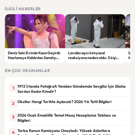
İLGILI HABERLER
Deniz Seki Evinde Kaza Geçirdi:
Lavabo açıcı kimyasal
İzm
Hastaneye Kaldırılan Sanatçı
reaksiyona neden oldu: 5 kişi
Mecl
Ameliyat Oldu
yaralandı
faz
EN ÇOK OKUNANLAR
1972 İrlanda Fotoğrafı Yeniden Gündemde Sevgilisi İçin Silaha
1
Sarılan Kadın Kimdir?
Okullar Hangi Tarihte Açılacak? 2026 Yılı Tatil Bilgileri
2
2026 Ocak Emeklilik Temel Maaş Hesaplama Tablosu ve
3
Bilgileri
Torba Kanun Komisyonu Onayladı: Yüksek Aidatlara
4