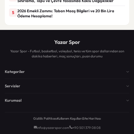
Sınırlama, Tapu ve Çevre Yasasında Köklü Değişiklikler
2026 Emekli Zammı: Taban Maaş Bilgileri ve 20 Bin Lira
5
Ödeme Hesaplama!
Yazar Spor
Yazar Spor - Futbol, basketbol, voleybol, tenis ve tüm spor dallarından son
dakika haberleri, maç sonuçları, puan durumu
Kategoriler
Servisler
Kurumsal
Gizlilik Politikası
Kullanım Koşulları
Site Haritası
info@yazarspor.com
+90 501 379 08 08