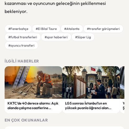
kazanması ve oyuncunun geleceğinin şekillenmesi
bekleniyor.
#Fenerbahçe
#El Bilal Toure
#Atalanta
#transfer görüşmeleri
#futbol transferleri
#spor haberleri
#Süper Lig
#oyuncu transferi
İLGILI HABERLER
KKTC’de 40 derece alarmı: Açık
LGS sonrası İstanbul’un en
Yahy
alanda çalışma saatlerine
yüksek puanla öğrenci alan
Şel
sıcaklık düzenlemesi
liseleri belli oldu
rota
EN ÇOK OKUNANLAR