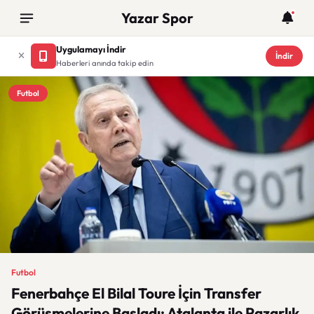
Yazar Spor
Uygulamayı İndir
İndir
Haberleri anında takip edin
Futbol
Futbol
Fenerbahçe El Bilal Toure İçin Transfer
Görüşmelerine Başladı: Atalanta ile Pazarlık