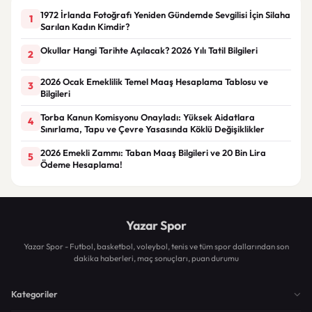
1972 İrlanda Fotoğrafı Yeniden Gündemde Sevgilisi İçin Silaha
1
Sarılan Kadın Kimdir?
Okullar Hangi Tarihte Açılacak? 2026 Yılı Tatil Bilgileri
2
2026 Ocak Emeklilik Temel Maaş Hesaplama Tablosu ve
3
Bilgileri
Torba Kanun Komisyonu Onayladı: Yüksek Aidatlara
4
Sınırlama, Tapu ve Çevre Yasasında Köklü Değişiklikler
2026 Emekli Zammı: Taban Maaş Bilgileri ve 20 Bin Lira
5
Ödeme Hesaplama!
Yazar Spor
Yazar Spor - Futbol, basketbol, voleybol, tenis ve tüm spor dallarından son
dakika haberleri, maç sonuçları, puan durumu
Kategoriler