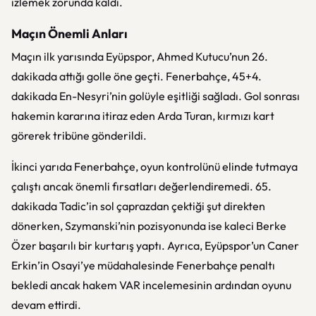
izlemek zorunda kaldı.
Maçın Önemli Anları
Maçın ilk yarısında Eyüpspor, Ahmed Kutucu’nun 26.
dakikada attığı golle öne geçti. Fenerbahçe, 45+4.
dakikada En-Nesyri’nin golüyle eşitliği sağladı. Gol sonrası
hakemin kararına itiraz eden Arda Turan, kırmızı kart
görerek tribüne gönderildi.
İkinci yarıda Fenerbahçe, oyun kontrolünü elinde tutmaya
çalıştı ancak önemli fırsatları değerlendiremedi. 65.
dakikada Tadic’in sol çaprazdan çektiği şut direkten
dönerken, Szymanski’nin pozisyonunda ise kaleci Berke
Özer başarılı bir kurtarış yaptı. Ayrıca, Eyüpspor’un Caner
Erkin’in Osayi’ye müdahalesinde Fenerbahçe penaltı
bekledi ancak hakem VAR incelemesinin ardından oyunu
devam ettirdi.