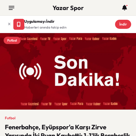
Yazar Spor
Uygulamayı İndir
İndir
Haberleri anında takip edin
Futbol
Futbol
Fenerbahçe, Eyüpspor'a Karşı Zirve
Yarışında İki Puan Kaybetti: 1-1'lik Beraberlik