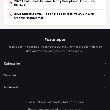
2026 Ocak Emeklilik Temel Maaş Hesaplama Tablosu ve
4
Bilgileri
2026 Emekli Zammı: Taban Maaş Bilgileri ve 20 Bin Lira
5
Ödeme Hesaplama!
Yazar Spor
Yazar Spor - Futbol, basketbol, voleybol, tenis ve tüm spor dallarından son
dakika haberleri, maç sonuçları, puan durumu
Kategoriler
Servisler
Kurumsal
Gizlilik Politikası
Kullanım Koşulları
Site Haritası
info@yazarspor.com
+90 501 379 08 08