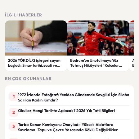
İLGILI HABERLER
2026 YÖKDİL/2 için geri sayım
Bodrum’un Unutulmaya Yüz
Alta
başladı: Sınav tarihi, saati ve
Tutmuş Hikâyeleri “Kolcular
Bell
soru sayısı belli oldu
Geliyor” Romanında Hayat
Vig
Buluyor
EN ÇOK OKUNANLAR
1972 İrlanda Fotoğrafı Yeniden Gündemde Sevgilisi İçin Silaha
1
Sarılan Kadın Kimdir?
Okullar Hangi Tarihte Açılacak? 2026 Yılı Tatil Bilgileri
2
Torba Kanun Komisyonu Onayladı: Yüksek Aidatlara
3
Sınırlama, Tapu ve Çevre Yasasında Köklü Değişiklikler