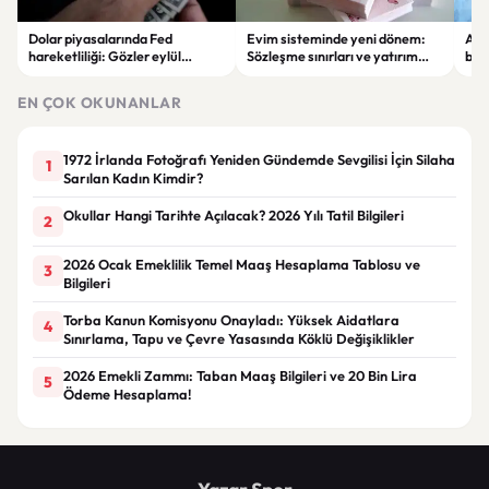
Dolar piyasalarında Fed
Evim sisteminde yeni dönem:
Alta
hareketliliği: Gözler eylül
Sözleşme sınırları ve yatırım
bell
ayındaki faiz kararında
kuralları değişti
Bil
duy
EN ÇOK OKUNANLAR
1972 İrlanda Fotoğrafı Yeniden Gündemde Sevgilisi İçin Silaha
1
Sarılan Kadın Kimdir?
Okullar Hangi Tarihte Açılacak? 2026 Yılı Tatil Bilgileri
2
2026 Ocak Emeklilik Temel Maaş Hesaplama Tablosu ve
3
Bilgileri
Torba Kanun Komisyonu Onayladı: Yüksek Aidatlara
4
Sınırlama, Tapu ve Çevre Yasasında Köklü Değişiklikler
2026 Emekli Zammı: Taban Maaş Bilgileri ve 20 Bin Lira
5
Ödeme Hesaplama!