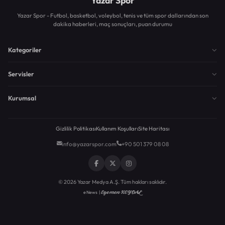
Yazar Spor
Yazar Spor - Futbol, basketbol, voleybol, tenis ve tüm spor dallarından son
dakika haberleri, maç sonuçları, puan durumu
Kategoriler
Servisler
Kurumsal
Gizlilik Politikası
Kullanım Koşulları
Site Haritası
info@yazarspor.com
+90 501 379 08 08
© 2026 Yazar Medya A.Ş. Tüm hakları saklıdır.
Egemen KEYDAL
eNews |