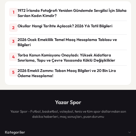
1972 İrlanda Fotoğrafı Yeniden Gündemde Sevgilisi İçin Silaha
1
Sarılan Kadın Kimdir?
Okullar Hangi Tarihte Açılacak? 2026 Yılı Tatil Bilgileri
2
2026 Ocak Emeklilik Temel Maaş Hesaplama Tablosu ve
3
Bilgileri
Torba Kanun Komisyonu Onayladı: Yüksek Aidatlara
4
Sınırlama, Tapu ve Çevre Yasasında Köklü Değişiklikler
2026 Emekli Zammı: Taban Maaş Bilgileri ve 20 Bin Lira
5
Ödeme Hesaplama!
Yazar Spor
Yazar Spor - Futbol, basketbol, voleybol, tenis ve tüm spor dallarından son
dakika haberleri, maç sonuçları, puan durumu
Kategoriler