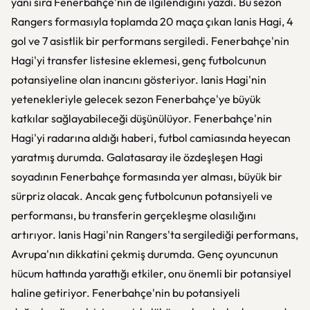
yanı sıra Fenerbahçe'nin de ilgilendiğini yazdı. Bu sezon
Rangers formasıyla toplamda 20 maça çıkan Ianis Hagi, 4
gol ve 7 asistlik bir performans sergiledi. Fenerbahçe'nin
Hagi'yi transfer listesine eklemesi, genç futbolcunun
potansiyeline olan inancını gösteriyor. Ianis Hagi'nin
yetenekleriyle gelecek sezon Fenerbahçe'ye büyük
katkılar sağlayabileceği düşünülüyor. Fenerbahçe'nin
Hagi'yi radarına aldığı haberi, futbol camiasında heyecan
yaratmış durumda. Galatasaray ile özdeşleşen Hagi
soyadının Fenerbahçe formasında yer alması, büyük bir
sürpriz olacak. Ancak genç futbolcunun potansiyeli ve
performansı, bu transferin gerçekleşme olasılığını
artırıyor. Ianis Hagi'nin Rangers'ta sergilediği performans,
Avrupa'nın dikkatini çekmiş durumda. Genç oyuncunun
hücum hattında yarattığı etkiler, onu önemli bir potansiyel
haline getiriyor. Fenerbahçe'nin bu potansiyeli