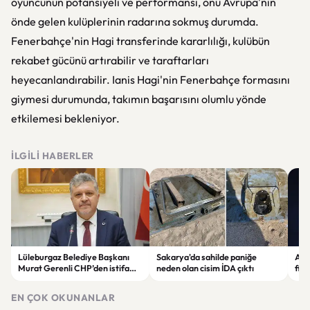
oyuncunun potansiyeli ve performansı, onu Avrupa'nın
önde gelen kulüplerinin radarına sokmuş durumda.
Fenerbahçe'nin Hagi transferinde kararlılığı, kulübün
rekabet gücünü artırabilir ve taraftarları
heyecanlandırabilir. Ianis Hagi'nin Fenerbahçe formasını
giymesi durumunda, takımın başarısını olumlu yönde
etkilemesi bekleniyor.
İLGILI HABERLER
Lüleburgaz Belediye Başkanı
Sakarya'da sahilde paniğe
Astr
Murat Gerenli CHP’den istifa
neden olan cisim İDA çıktı
fina
etti
Yen
EN ÇOK OKUNANLAR