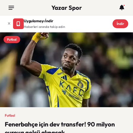
Yazar Spor
Uygulamayı İndir
İndir
Haberleri anında takip edin
Futbol
Futbol
Fenerbahçe için dev transfer! 90 milyon
euroya golcü alınacak