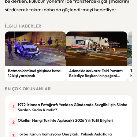
beklerken, kulübün yönetimi de transferdeki çalışmalarını
sürdürerek takımı daha da güçlendirmeyi hedefliyor.
İLGILI HABERLER
Batman’da tünel girişinde kaza:
Adana’da acı kaza: Eski Pozantı
Tra
12 kişi yaralandı
Belediye Başkanı’nın yeğeni
Mer
yaşamını yitirdi
Mah
Tra
EN ÇOK OKUNANLAR
Zam
1972 İrlanda Fotoğrafı Yeniden Gündemde Sevgilisi İçin Silaha
1
Sarılan Kadın Kimdir?
Okullar Hangi Tarihte Açılacak? 2026 Yılı Tatil Bilgileri
2
Torba Kanun Komisyonu Onayladı: Yüksek Aidatlara
3