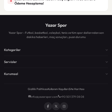
5
Ödeme Hesaplama!
Yazar Spor
Yazar Spor - Futbol, basketbol, voleybol, tenis ve tüm spor dallarından son
dakika haberleri, maç sonuçları, puan durumu
Kategoriler
Servisler
Kurumsal
Gizlilik Politikası
Kullanım Koşulları
Site Haritası
info@yazarspor.com
+90 501 379 08 08