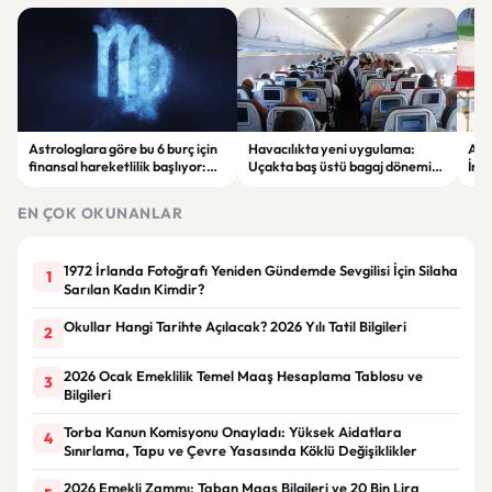
Astrologlara göre bu 6 burç için
Havacılıkta yeni uygulama:
ABD
finansal hareketlilik başlıyor:
Uçakta baş üstü bagaj dönemi
İran
Yeni kazanç fırsatları gündemde
ücretli hale geliyor
şirk
çıka
EN ÇOK OKUNANLAR
1972 İrlanda Fotoğrafı Yeniden Gündemde Sevgilisi İçin Silaha
1
Sarılan Kadın Kimdir?
Okullar Hangi Tarihte Açılacak? 2026 Yılı Tatil Bilgileri
2
2026 Ocak Emeklilik Temel Maaş Hesaplama Tablosu ve
3
Bilgileri
Torba Kanun Komisyonu Onayladı: Yüksek Aidatlara
4
Sınırlama, Tapu ve Çevre Yasasında Köklü Değişiklikler
2026 Emekli Zammı: Taban Maaş Bilgileri ve 20 Bin Lira