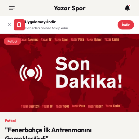
Yazar Spor
Uygulamayı İndir
İndir
Haberleri anında takip edin
Futbol
Futbol
"Fenerbahçe İlk Antrenmanını
Gerçekleştirdi"