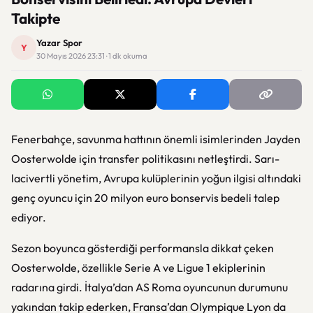
Takipte
Yazar Spor
Y
30 Mayıs 2026 23:31 · 1 dk okuma
Fenerbahçe, savunma hattının önemli isimlerinden
Jayden
Oosterwolde
için transfer politikasını netleştirdi. Sarı-
lacivertli yönetim, Avrupa kulüplerinin yoğun ilgisi altındaki
genç oyuncu için 20 milyon euro bonservis bedeli talep
ediyor.
Sezon boyunca gösterdiği performansla dikkat çeken
Oosterwolde, özellikle Serie A ve Ligue 1 ekiplerinin
radarına girdi. İtalya’dan
AS Roma
oyuncunun durumunu
yakından takip ederken, Fransa’dan
Olympique Lyon
da