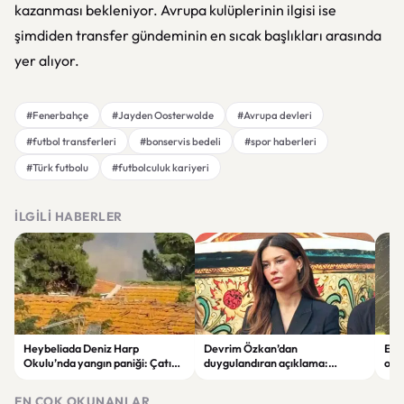
kazanması bekleniyor. Avrupa kulüplerinin ilgisi ise
şimdiden transfer gündeminin en sıcak başlıkları arasında
yer alıyor.
#Fenerbahçe
#Jayden Oosterwolde
#Avrupa devleri
#futbol transferleri
#bonservis bedeli
#spor haberleri
#Türk futbolu
#futbolculuk kariyeri
İLGILI HABERLER
Heybeliada Deniz Harp
Devrim Özkan’dan
Edi
Okulu’nda yangın paniği: Çatıda
duygulandıran açıklama:
ope
büyük hasar oluştu
“Babaannemi kaybettim”
tut
EN ÇOK OKUNANLAR