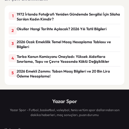
1972 İrlanda Fotoğrafı Yeniden Gündemde Sevgilisi İçin Silaha
1
Sarılan Kadın Kimdir?
Okullar Hangi Tarihte Açılacak? 2026 Yılı Tatil Bilgileri
2
2026 Ocak Emeklilik Temel Maaş Hesaplama Tablosu ve
3
Bilgileri
Torba Kanun Komisyonu Onayladı: Yüksek Aidatlara
4
Sınırlama, Tapu ve Çevre Yasasında Köklü Değişiklikler
2026 Emekli Zammı: Taban Maaş Bilgileri ve 20 Bin Lira
5
Ödeme Hesaplama!
Yazar Spor
Yazar Spor - Futbol, basketbol, voleybol, tenis ve tüm spor dallarından son
dakika haberleri, maç sonuçları, puan durumu