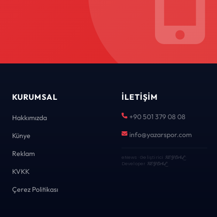
KURUMSAL
İLETIŞIM
+90 501 379 08 08
Hakkımızda
info@yazarspor.com
Künye
Reklam
eNews · Geliştirici
KEYDAL
·
Developer
KEYDAL
KVKK
Çerez Politikası