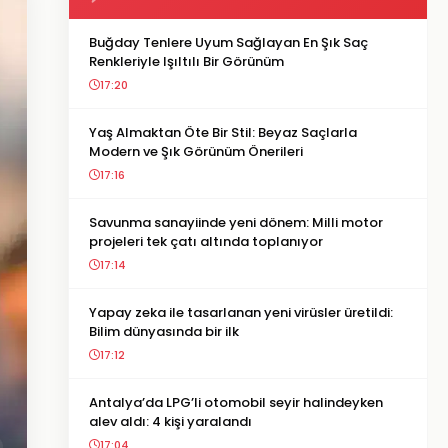
Buğday Tenlere Uyum Sağlayan En Şık Saç
Renkleriyle Işıltılı Bir Görünüm
17:20
Yaş Almaktan Öte Bir Stil: Beyaz Saçlarla
Modern ve Şık Görünüm Önerileri
17:16
Savunma sanayiinde yeni dönem: Milli motor
projeleri tek çatı altında toplanıyor
17:14
Yapay zeka ile tasarlanan yeni virüsler üretildi:
Bilim dünyasında bir ilk
17:12
Antalya’da LPG’li otomobil seyir halindeyken
alev aldı: 4 kişi yaralandı
17:04