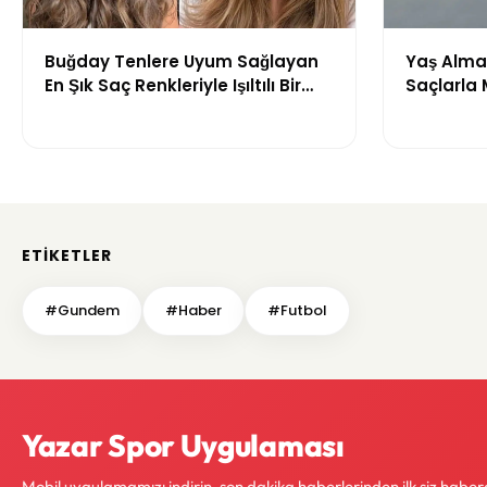
Buğday Tenlere Uyum Sağlayan
Yaş Almak
En Şık Saç Renkleriyle Işıltılı Bir
Saçlarla
Görünüm
Önerileri
ETIKETLER
#Gundem
#Haber
#Futbol
Yazar Spor Uygulaması
Mobil uygulamamızı indirin, son dakika haberlerinden ilk siz haber