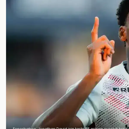
Fenerbahçe, Jonathan David için tarihi 55 milyon euroluk teklif 