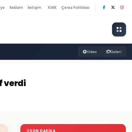
nye
Reklam
İletişim
KVKK
Çerez Politikası
|
Video
Galeri
f verdi
SON DAKIKA