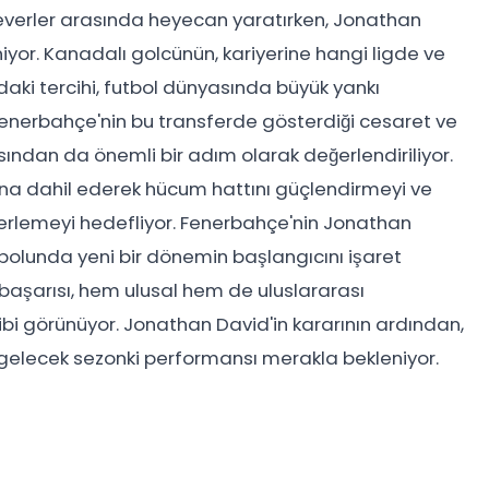
severler arasında heyecan yaratırken, Jonathan
niyor. Kanadalı golcünün, kariyerine hangi ligde ve
ki tercihi, futbol dünyasında büyük yankı
Fenerbahçe'nin bu transferde gösterdiği cesaret ve
ısından da önemli bir adım olarak değerlendiriliyor.
suna dahil ederek hücum hattını güçlendirmeyi ve
lerlemeyi hedefliyor. Fenerbahçe'nin Jonathan
utbolunda yeni bir dönemin başlangıcını işaret
i başarısı, hem ulusal hem de uluslararası
 görünüyor. Jonathan David'in kararının ardından,
 gelecek sezonki performansı merakla bekleniyor.