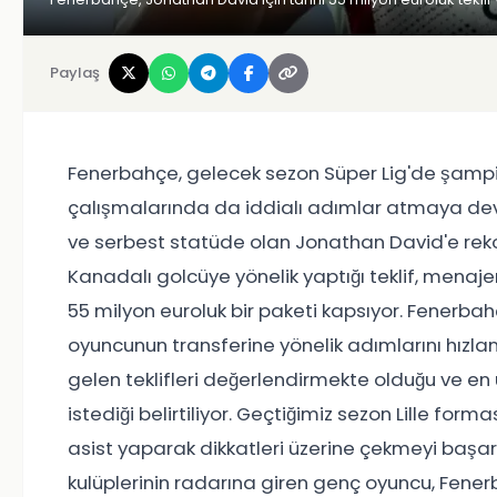
Paylaş
Fenerbahçe, gelecek sezon Süper Lig'de şampiy
çalışmalarında da iddialı adımlar atmaya deva
ve serbest statüde olan Jonathan David'e rekor b
Kanadalı golcüye yönelik yaptığı teklif, menaj
55 milyon euroluk bir paketi kapsıyor. Fenerbah
oyuncunun transferine yönelik adımlarını hızla
gelen teklifleri değerlendirmekte olduğu ve e
istediği belirtiliyor. Geçtiğimiz sezon Lille fo
asist yaparak dikkatleri üzerine çekmeyi başa
kulüplerinin radarına giren genç oyuncu, Fenerb