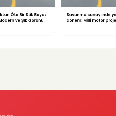
tan Öte Bir Stil: Beyaz
Savunma sanayiinde ye
 Modern ve Şık Görünüm
dönem: Milli motor proje
çatı altında toplanıyor
dar olun.