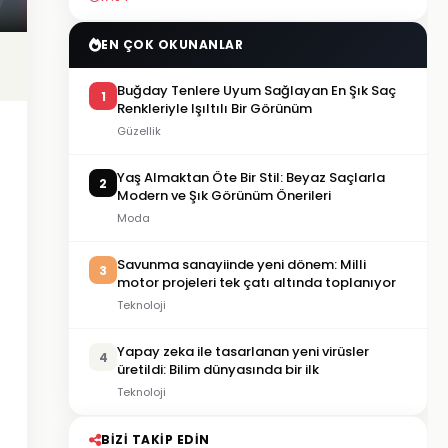
EN ÇOK OKUNANLAR
Buğday Tenlere Uyum Sağlayan En Şık Saç
1
Renkleriyle Işıltılı Bir Görünüm
Güzellik
Yaş Almaktan Öte Bir Stil: Beyaz Saçlarla
2
Modern ve Şık Görünüm Önerileri
Moda
Savunma sanayiinde yeni dönem: Milli
3
motor projeleri tek çatı altında toplanıyor
Teknoloji
Yapay zeka ile tasarlanan yeni virüsler
4
üretildi: Bilim dünyasında bir ilk
Teknoloji
BIZI TAKIP EDIN