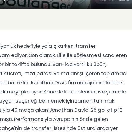
onluk hedefiyle yola çıkarken, transfer
m ediyor. Son olarak, Lille ile sözleşmesi sona eren
ir teklifte bulundu. Sarı-lacivertli kulübün,
erlik ücreti, imza parası ve majansşı içeren toplamda
çe, bu teklifi Jonathan David'in menajerine ileterek
ndırmayı planlıyor. Kanadalı futbolcunun ise şu anda
n uygun seçeneği belirlemek için zaman tanımak
rmasıyla 49 maça çıkan Jonathan David, 25 gol atıp 12
rmıştı. Performansıyla Avrupa'nın önde gelen
ahçe'nin de transfer listesinde üst sıralarda yer