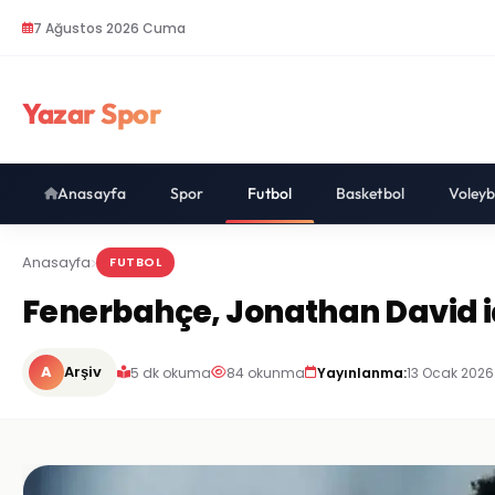
7 Ağustos 2026 Cuma
Yazar Spor
Anasayfa
Spor
Futbol
Basketbol
Voleyb
Anasayfa
FUTBOL
Fenerbahçe, Jonathan David içi
A
Arşiv
5 dk okuma
84 okunma
Yayınlanma:
13 Ocak 2026