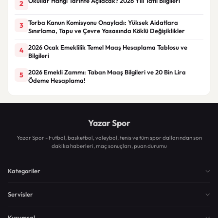
Okullar Hangi Tarihte Açılacak? 2026 Yılı Tatil Bilgileri
2
Torba Kanun Komisyonu Onayladı: Yüksek Aidatlara
3
Sınırlama, Tapu ve Çevre Yasasında Köklü Değişiklikler
2026 Ocak Emeklilik Temel Maaş Hesaplama Tablosu ve
4
Bilgileri
2026 Emekli Zammı: Taban Maaş Bilgileri ve 20 Bin Lira
5
Ödeme Hesaplama!
Yazar Spor
Yazar Spor - Futbol, basketbol, voleybol, tenis ve tüm spor dallarından son
dakika haberleri, maç sonuçları, puan durumu
Kategoriler
Servisler
Kurumsal