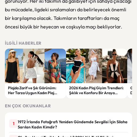
görünüyor. Her iki takımın da galibiyet için sahaya çıkacağı
bu mücadele, ligdeki sıralamaları da belirleyecek önemli
bir karşılaşma olacak. Takımların taraftarları da maç
öncesi büyük bir heyecan ve coşkuyla maçı bekliyorlar.
İLGILI HABERLER
Plajda Zarif ve Şık Görünüm:
2026 Kadın Plaj Giyim Trendleri:
Güz
Her Tarza Uygun Kadın Plaj
Şıklık ve Konforu Bir Araya
Dön
Giyim Önerileri
Getiren Modeller
Bakı
Çöz
EN ÇOK OKUNANLAR
1972 İrlanda Fotoğrafı Yeniden Gündemde Sevgilisi İçin Silaha
1
Sarılan Kadın Kimdir?