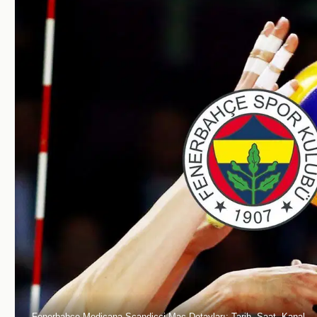
Fenerbahçe Medicana-Scandicci Maç Detayları: Tarih, Saat, Kanal