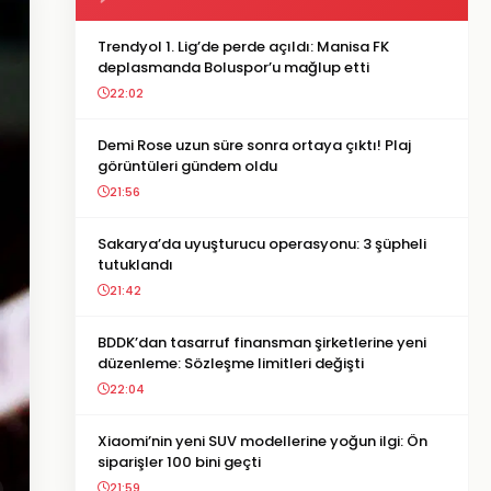
Trendyol 1. Lig’de perde açıldı: Manisa FK
deplasmanda Boluspor’u mağlup etti
22:02
Demi Rose uzun süre sonra ortaya çıktı! Plaj
görüntüleri gündem oldu
21:56
Sakarya’da uyuşturucu operasyonu: 3 şüpheli
tutuklandı
21:42
BDDK’dan tasarruf finansman şirketlerine yeni
düzenleme: Sözleşme limitleri değişti
22:04
Xiaomi’nin yeni SUV modellerine yoğun ilgi: Ön
siparişler 100 bini geçti
21:59