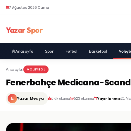
7 Ağustos 2026 Cuma
Yazar Spor
Anasayfa
Spor
Futbol
Basketbol
Voleyb
VOLEYBOL
Anasayfa
Fenerbahçe Medicana-Scandicc
Yazar Medya
Yayınlanma:
E
5 dk okuma
523 okunma
21 Ma