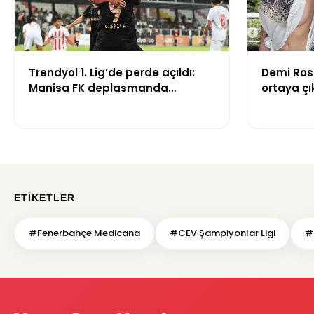
Trendyol 1. Lig’de perde açıldı:
Demi Ros
Manisa FK deplasmanda
ortaya çık
Boluspor’u mağlup etti
gündem 
ETIKETLER
#Fenerbahçe Medicana
#CEV Şampiyonlar Ligi
#