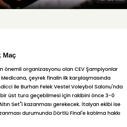
k Maç
 en önemli organizasyonu olan CEV Şampiyonlar
çe Medicana, çeyrek finalin ilk karşılaşmasında
ndicci ile Burhan Felek Vestel Voleybol Salonu'nda
n bir üst tura geçebilmesi için rakibini önce 3-0
tın Set"i kazanması gerekecek. İtalyan ekibi ise
kazanması durumunda Dörtlü Final'e katılma hakkı