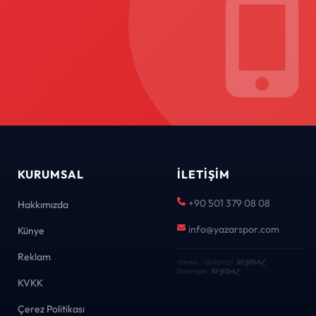
KURUMSAL
İLETIŞIM
+90 501 379 08 08
Hakkımızda
info@yazarspor.com
Künye
Reklam
KEYDAL
eNews · Geliştirici
·
KEYDAL
Developer
KVKK
Çerez Politikası