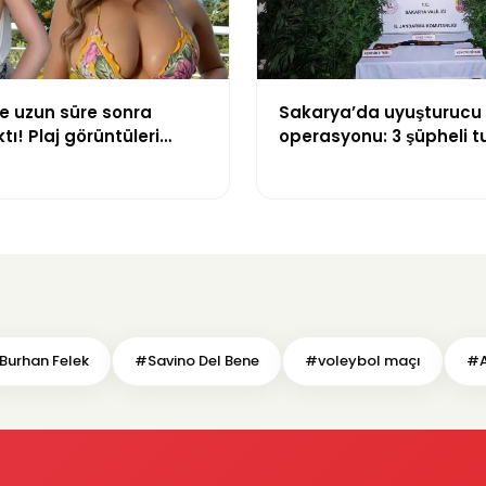
e uzun süre sonra
Sakarya’da uyuşturucu
tı! Plaj görüntüleri
operasyonu: 3 şüpheli t
oldu
Burhan Felek
#Savino Del Bene
#voleybol maçı
#A