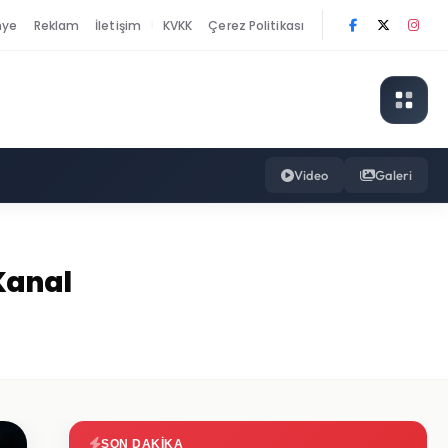
nye
Reklam
İletişim
KVKK
Çerez Politikası
|
Video
Galeri
Kanal
SON DAKIKA