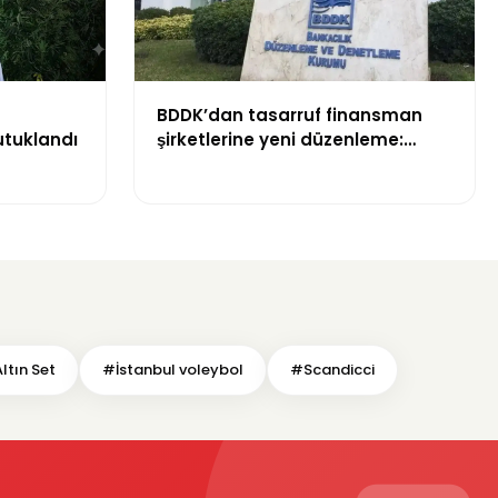
BDDK’dan tasarruf finansman
utuklandı
şirketlerine yeni düzenleme:
Sözleşme limitleri değişti
ltın Set
#İstanbul voleybol
#Scandicci