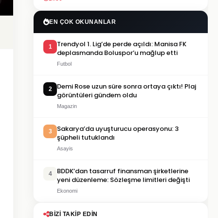
EN ÇOK OKUNANLAR
Trendyol 1. Lig’de perde açıldı: Manisa FK
1
deplasmanda Boluspor’u mağlup etti
Futbol
Demi Rose uzun süre sonra ortaya çıktı! Plaj
2
görüntüleri gündem oldu
Magazin
Sakarya’da uyuşturucu operasyonu: 3
3
şüpheli tutuklandı
Asayis
BDDK’dan tasarruf finansman şirketlerine
4
yeni düzenleme: Sözleşme limitleri değişti
Ekonomi
BIZI TAKIP EDIN