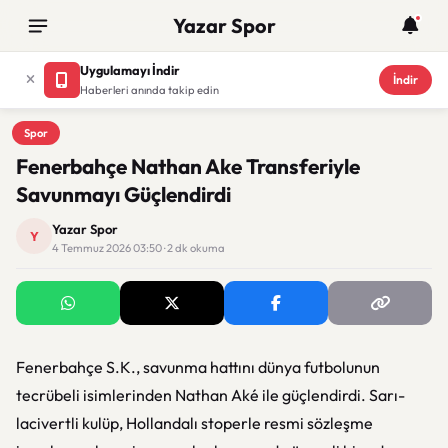
Yazar Spor
Uygulamayı İndir
İndir
Haberleri anında takip edin
Spor
Spor
Fenerbahçe Nathan Ake Transferiyle
Savunmayı Güçlendirdi
Yazar Spor
Y
4 Temmuz 2026 03:50 · 2 dk okuma
Fenerbahçe S.K.
, savunma hattını dünya futbolunun
tecrübeli isimlerinden
Nathan Aké
ile güçlendirdi. Sarı-
lacivertli kulüp, Hollandalı stoperle resmi sözleşme