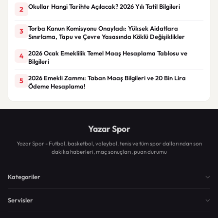
Okullar Hangi Tarihte Açılacak? 2026 Yılı Tatil Bilgileri
2
Torba Kanun Komisyonu Onayladı: Yüksek Aidatlara
3
Sınırlama, Tapu ve Çevre Yasasında Köklü Değişiklikler
2026 Ocak Emeklilik Temel Maaş Hesaplama Tablosu ve
4
Bilgileri
2026 Emekli Zammı: Taban Maaş Bilgileri ve 20 Bin Lira
5
Ödeme Hesaplama!
Yazar Spor
Yazar Spor - Futbol, basketbol, voleybol, tenis ve tüm spor dallarından son
dakika haberleri, maç sonuçları, puan durumu
Kategoriler
Servisler