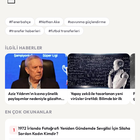
#Fenerbahçe
#Nathan Ake
#savunma güçlendirme
#transfer haberleri
#futbol transferleri
İLGILI HABERLER
Aziz Yıldırım’ın kızına yönelik
Yapay zekâ ile tasarlanan yeni
Falc
paylaşımlar nedeniyle gözaltına
virüsler üretildi: Bilimde bir ilk
çar
alınan şüpheli için tutuklama
gör
talebi
EN ÇOK OKUNANLAR
1972 İrlanda Fotoğrafı Yeniden Gündemde Sevgilisi İçin Silaha
1
Sarılan Kadın Kimdir?