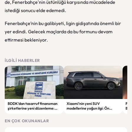
de, Fenerbahçe'nin üstünlüğü karşısında mücadelede
istediği sonucu elde edemedi.
Fenerbahçe’nin bu galibiyeti, ligin gidişatında önemli bir
yer edindi. Gelecek maçlarda da bu formunu devam
ettirmesi bekleniyor.
İLGILI HABERLER
BDDK’dan tasarruf finansman
Xiaomi’nin yeni SUV
Fati
şirketlerine yeni düzenleme:
modellerine yoğun ilgi: Ön
Beş
Sözleşme limitleri değişti
siparişler 100 bini geçti
ser
göre
EN ÇOK OKUNANLAR