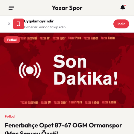
Yazar Spor
Uygulamayı İndir
İndir
Haberleri anında takip edin
Futbol
Futbol
Fenerbahçe Opet 87-67 OGM Ormanspor
(Maç Sonucu Özeti)