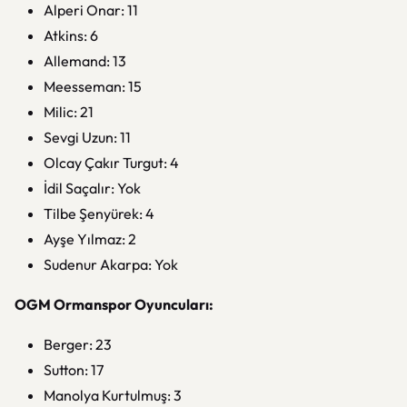
Alperi Onar: 11
Atkins: 6
Allemand: 13
Meesseman: 15
Milic: 21
Sevgi Uzun: 11
Olcay Çakır Turgut: 4
İdil Saçalır: Yok
Tilbe Şenyürek: 4
Ayşe Yılmaz: 2
Sudenur Akarpa: Yok
OGM Ormanspor Oyuncuları:
Berger: 23
Sutton: 17
Manolya Kurtulmuş: 3