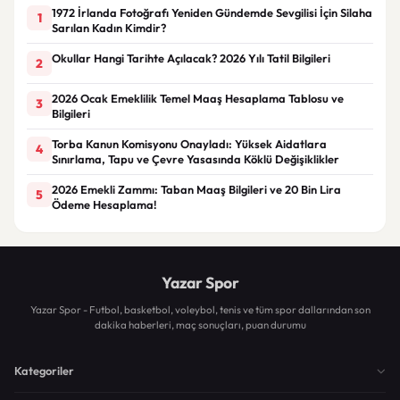
1972 İrlanda Fotoğrafı Yeniden Gündemde Sevgilisi İçin Silaha
1
Sarılan Kadın Kimdir?
Okullar Hangi Tarihte Açılacak? 2026 Yılı Tatil Bilgileri
2
2026 Ocak Emeklilik Temel Maaş Hesaplama Tablosu ve
3
Bilgileri
Torba Kanun Komisyonu Onayladı: Yüksek Aidatlara
4
Sınırlama, Tapu ve Çevre Yasasında Köklü Değişiklikler
2026 Emekli Zammı: Taban Maaş Bilgileri ve 20 Bin Lira
5
Ödeme Hesaplama!
Yazar Spor
Yazar Spor - Futbol, basketbol, voleybol, tenis ve tüm spor dallarından son
dakika haberleri, maç sonuçları, puan durumu
Kategoriler