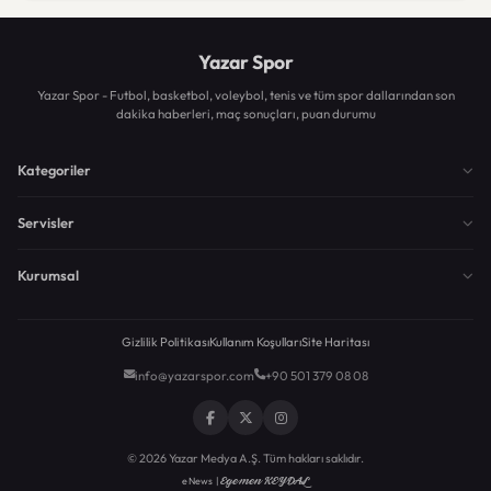
Yazar Spor
Yazar Spor - Futbol, basketbol, voleybol, tenis ve tüm spor dallarından son
dakika haberleri, maç sonuçları, puan durumu
Kategoriler
Servisler
Kurumsal
Gizlilik Politikası
Kullanım Koşulları
Site Haritası
info@yazarspor.com
+90 501 379 08 08
© 2026 Yazar Medya A.Ş. Tüm hakları saklıdır.
Egemen KEYDAL
eNews |