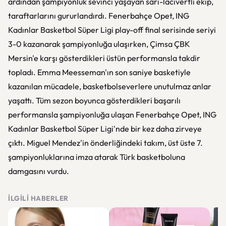
ardından şampiyonluk sevinci yaşayan sarı-lacivertli ekip,
taraftarlarını gururlandırdı. Fenerbahçe Opet, ING
Kadınlar Basketbol Süper Ligi play-off final serisinde seriyi
3-0 kazanarak şampiyonluğa ulaşırken, Çimsa ÇBK
Mersin'e karşı gösterdikleri üstün performansla takdir
topladı. Emma Meesseman'ın son saniye basketiyle
kazanılan mücadele, basketbolseverlere unutulmaz anlar
yaşattı. Tüm sezon boyunca gösterdikleri başarılı
performansla şampiyonluğa ulaşan Fenerbahçe Opet, ING
Kadınlar Basketbol Süper Ligi'nde bir kez daha zirveye
çıktı. Miguel Mendez'in önderliğindeki takım, üst üste 7.
şampiyonluklarına imza atarak Türk basketboluna
damgasını vurdu.
İLGILI HABERLER