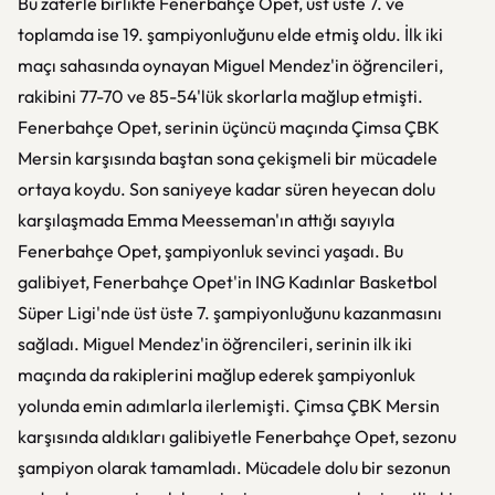
Bu zaferle birlikte Fenerbahçe Opet, üst üste 7. ve
toplamda ise 19. şampiyonluğunu elde etmiş oldu. İlk iki
maçı sahasında oynayan Miguel Mendez'in öğrencileri,
rakibini 77-70 ve 85-54'lük skorlarla mağlup etmişti.
Fenerbahçe Opet, serinin üçüncü maçında Çimsa ÇBK
Mersin karşısında baştan sona çekişmeli bir mücadele
ortaya koydu. Son saniyeye kadar süren heyecan dolu
karşılaşmada Emma Meesseman'ın attığı sayıyla
Fenerbahçe Opet, şampiyonluk sevinci yaşadı. Bu
galibiyet, Fenerbahçe Opet'in ING Kadınlar Basketbol
Süper Ligi'nde üst üste 7. şampiyonluğunu kazanmasını
sağladı. Miguel Mendez'in öğrencileri, serinin ilk iki
maçında da rakiplerini mağlup ederek şampiyonluk
yolunda emin adımlarla ilerlemişti. Çimsa ÇBK Mersin
karşısında aldıkları galibiyetle Fenerbahçe Opet, sezonu
şampiyon olarak tamamladı. Mücadele dolu bir sezonun