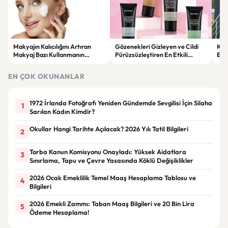
Makyajın Kalıcılığını Artıran
Gözenekleri Gizleyen ve Cildi
Koc
Makyaj Bazı Kullanmanın
Pürüzsüzleştiren En Etkili
Esk
Faydaları
Makyaj Bazı Önerileri
EN ÇOK OKUNANLAR
1972 İrlanda Fotoğrafı Yeniden Gündemde Sevgilisi İçin Silaha
1
Sarılan Kadın Kimdir?
Okullar Hangi Tarihte Açılacak? 2026 Yılı Tatil Bilgileri
2
Torba Kanun Komisyonu Onayladı: Yüksek Aidatlara
3
Sınırlama, Tapu ve Çevre Yasasında Köklü Değişiklikler
2026 Ocak Emeklilik Temel Maaş Hesaplama Tablosu ve
4
Bilgileri
2026 Emekli Zammı: Taban Maaş Bilgileri ve 20 Bin Lira
5
Ödeme Hesaplama!