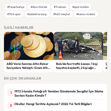
#Fenerbahçe
#Akın Gürlek
#Trabzon
#spor kulübü
#Türk spor
#adalet arayışı
#faili meçhul
#kamu vicdanı
İLGILI HABERLER
ABD Verisi Sonrası Altın Rekor
Bolu’da feci trafik kazası: 1 kişi
Çift
Seviyelere Yaklaştı: Gram Altın
hayatını kaybetti, 2 kişi ağır
des
6 Bin 700 TL Sınırında
yaralandı
yatı
EN ÇOK OKUNANLAR
1972 İrlanda Fotoğrafı Yeniden Gündemde Sevgilisi İçin Silaha
1
Sarılan Kadın Kimdir?
Okullar Hangi Tarihte Açılacak? 2026 Yılı Tatil Bilgileri
2