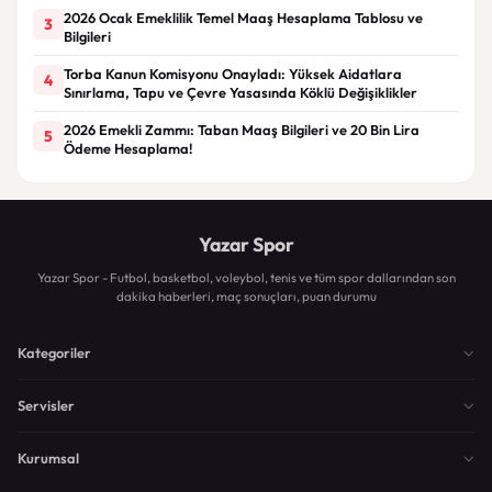
2026 Ocak Emeklilik Temel Maaş Hesaplama Tablosu ve
3
Bilgileri
Torba Kanun Komisyonu Onayladı: Yüksek Aidatlara
4
Sınırlama, Tapu ve Çevre Yasasında Köklü Değişiklikler
2026 Emekli Zammı: Taban Maaş Bilgileri ve 20 Bin Lira
5
Ödeme Hesaplama!
Yazar Spor
Yazar Spor - Futbol, basketbol, voleybol, tenis ve tüm spor dallarından son
dakika haberleri, maç sonuçları, puan durumu
Kategoriler
Servisler
Kurumsal