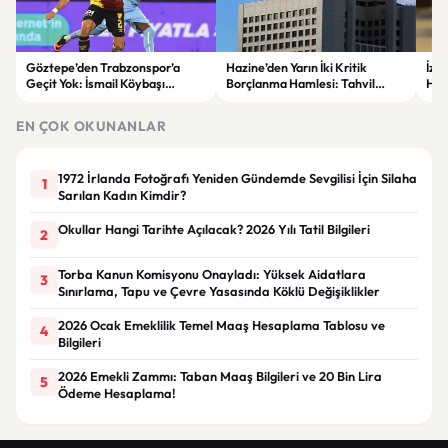
Göztepe’den Trabzonspor’a
Hazine’den Yarın İki Kritik
İzm
Geçit Yok: İsmail Köybaşı
Borçlanma Hamlesi: Tahvil
Hed
Jübilesinde Kazanan İzmir Ekibi
İhalesi ve Kira Sertifikası Satışı
Sul
Oldu
Yapılacak
EN ÇOK OKUNANLAR
1972 İrlanda Fotoğrafı Yeniden Gündemde Sevgilisi İçin Silaha
1
Sarılan Kadın Kimdir?
Okullar Hangi Tarihte Açılacak? 2026 Yılı Tatil Bilgileri
2
Torba Kanun Komisyonu Onayladı: Yüksek Aidatlara
3
Sınırlama, Tapu ve Çevre Yasasında Köklü Değişiklikler
2026 Ocak Emeklilik Temel Maaş Hesaplama Tablosu ve
4
Bilgileri
2026 Emekli Zammı: Taban Maaş Bilgileri ve 20 Bin Lira
5
Ödeme Hesaplama!