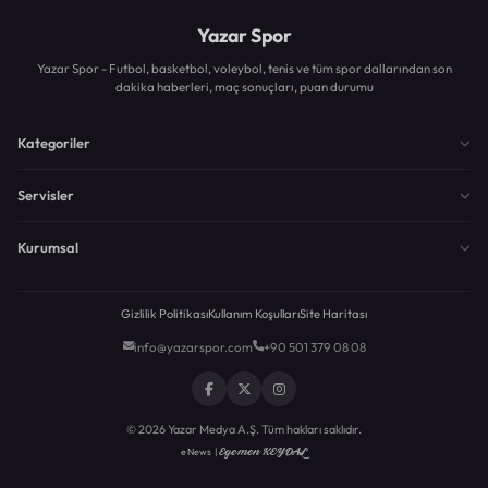
Yazar Spor
Yazar Spor - Futbol, basketbol, voleybol, tenis ve tüm spor dallarından son
dakika haberleri, maç sonuçları, puan durumu
Kategoriler
Servisler
Kurumsal
Gizlilik Politikası
Kullanım Koşulları
Site Haritası
info@yazarspor.com
+90 501 379 08 08
© 2026 Yazar Medya A.Ş. Tüm hakları saklıdır.
Egemen KEYDAL
eNews |