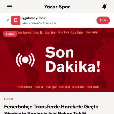
Yazar Spor
Uygulamayı İndir
İndir
Haberleri anında takip edin
Futbol
Futbol
Fenerbahçe Transferde Harekete Geçti:
Strahinja Pavlovic İçin Rekor Teklif