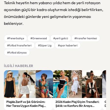
Teknik heyetin hem yabancı yıldız hem de yerli rotasyon
açısından güçlü bir kadro oluşturmak istediği belirtilirken,
önümüzdeki günlerde yeni gelişmelerin yaşanması
bekleniyor.
#Fenerbahçe
#Greenwood
#yerli golcü
#transfer hamlesi
#futbol transferleri
#Süper Lig
#spor haberleri
#futbol dünyası
İLGILI HABERLER
Plajda Zarif ve Şık Görünüm:
2026 Kadın Plaj Giyim Trendleri:
Güz
Her Tarza Uygun Kadın Plaj
Şıklık ve Konforu Bir Araya
Dön
Giyim Önerileri
Getiren Modeller
Bakı