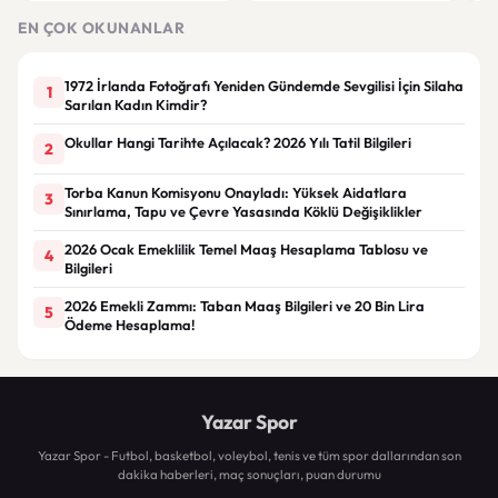
Çöz
EN ÇOK OKUNANLAR
1972 İrlanda Fotoğrafı Yeniden Gündemde Sevgilisi İçin Silaha
1
Sarılan Kadın Kimdir?
Okullar Hangi Tarihte Açılacak? 2026 Yılı Tatil Bilgileri
2
Torba Kanun Komisyonu Onayladı: Yüksek Aidatlara
3
Sınırlama, Tapu ve Çevre Yasasında Köklü Değişiklikler
2026 Ocak Emeklilik Temel Maaş Hesaplama Tablosu ve
4
Bilgileri
2026 Emekli Zammı: Taban Maaş Bilgileri ve 20 Bin Lira
5
Ödeme Hesaplama!
Yazar Spor
Yazar Spor - Futbol, basketbol, voleybol, tenis ve tüm spor dallarından son
dakika haberleri, maç sonuçları, puan durumu