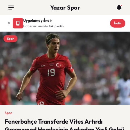
Yazar Spor
Uygulamayı İndir
İndir
Haberleri anında takip edin
Spor
Spor
Fenerbahçe Transferde Vites Artırdı
Greenwood Hamlesinin Ardından Yerli Golcü