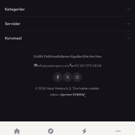
Kategoriler
Servisler
Kurumsal
Gizlilik Politikası
Kullanım Koşulları
Site Haritası
info@yazarspor.com
+90 501 379 08 08
© 2026 Yazar Medya A.Ş. Tüm hakları saklıdır.
Egemen KEYDAL
eNews |