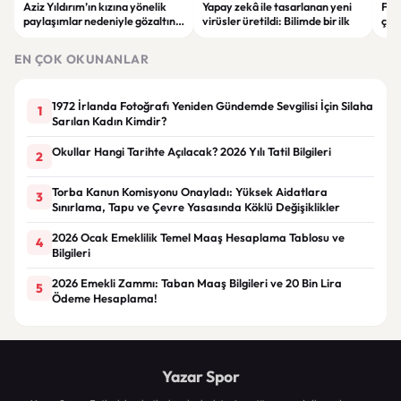
Aziz Yıldırım’ın kızına yönelik
Yapay zekâ ile tasarlanan yeni
Falc
paylaşımlar nedeniyle gözaltına
virüsler üretildi: Bilimde bir ilk
çar
alınan şüpheli için tutuklama
gör
talebi
EN ÇOK OKUNANLAR
1972 İrlanda Fotoğrafı Yeniden Gündemde Sevgilisi İçin Silaha
1
Sarılan Kadın Kimdir?
Okullar Hangi Tarihte Açılacak? 2026 Yılı Tatil Bilgileri
2
Torba Kanun Komisyonu Onayladı: Yüksek Aidatlara
3
Sınırlama, Tapu ve Çevre Yasasında Köklü Değişiklikler
2026 Ocak Emeklilik Temel Maaş Hesaplama Tablosu ve
4
Bilgileri
2026 Emekli Zammı: Taban Maaş Bilgileri ve 20 Bin Lira
5
Ödeme Hesaplama!
Yazar Spor