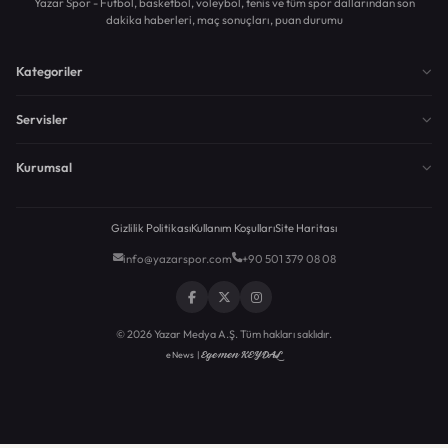
Yazar Spor - Futbol, basketbol, voleybol, tenis ve tüm spor dallarından son
dakika haberleri, maç sonuçları, puan durumu
Kategoriler
Servisler
Kurumsal
Gizlilik Politikası
Kullanım Koşulları
Site Haritası
info@yazarspor.com
+90 501 379 08 08
© 2026 Yazar Medya A.Ş. Tüm hakları saklıdır.
Egemen KEYDAL
eNews |