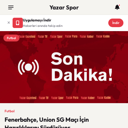
Yazar Spor
Uygulamayı İndir
İndir
Haberleri anında takip edin
Futbol
Futbol
Fenerbahçe, Union SG Maçı İçin
Hazırlıklarını Sürdürüyor