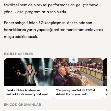
taktiksel hem de bireysel performansları geliştirmeye
yönelik özel programlarla son buldu.
Fenerbahçe, Union SG karşılaşması öncesinde son
hazırlıklarını yarın yapacağı antrenmanla tamamlayarak
maça odaklanacak.
İLGILI HABERLER
Serdar Ortaç hastaneye
‘Çerçeve yasa’ teklifi TBMM
Ter
kaldırıldı iddialarına yanıt verdi:
Adalet Komisyonu’nda
kri
“Rutin tedavim için buradayım”
görüşülüyor
tek
gör
EN ÇOK OKUNANLAR