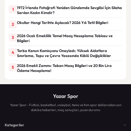
1972 İrlanda Fotoğrafı Yeniden Gündemde Sevgilisi İçin Silaha
1
Sarılan Kadın Kimdir?
Okullar Hangi Tarihte Açılacak? 2026 Yılı Tatil Bilgileri
2
2026 Ocak Emeklilik Temel Maaş Hesaplama Tablosu ve
3
Bilgileri
Torba Kanun Komisyonu Onayladı: Yüksek Aidatlara
4
Sınırlama, Tapu ve Çevre Yasasında Köklü Değişiklikler
2026 Emekli Zammı: Taban Maaş Bilgileri ve 20 Bin Lira
5
Ödeme Hesaplama!
Yazar Spor
Yazar Spor - Futbol, basketbol, voleybol, tenis ve tüm spor dallarından son
dakika haberleri, maç sonuçları, puan durumu
Kategoriler