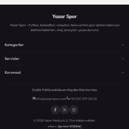
Yazar Spor
Yazar Spor - Futbol, basketbol, voleybol, tenis ve tüm spor dallarından son
dakika haberleri, maç sonuçları, puan durumu
Kategoriler
Servisler
Kurumsal
Gizlilik Politikası
Kullanım Koşulları
Site Haritası
info@yazarspor.com
+90 501 379 08 08
© 2026 Yazar Medya A.Ş. Tüm hakları saklıdır.
Egemen KEYDAL
eNews |