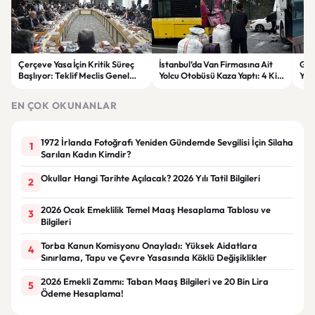
Çerçeve Yasa İçin Kritik Süreç
İstanbul’da Van Firmasına Ait
Gök
Başlıyor: Teklif Meclis Genel
Yolcu Otobüsü Kaza Yaptı: 4 Kişi
Yen
Kurulu’nda Görüşülecek
Yaralandı
Son
EN ÇOK OKUNANLAR
1972 İrlanda Fotoğrafı Yeniden Gündemde Sevgilisi İçin Silaha
1
Sarılan Kadın Kimdir?
Okullar Hangi Tarihte Açılacak? 2026 Yılı Tatil Bilgileri
2
2026 Ocak Emeklilik Temel Maaş Hesaplama Tablosu ve
3
Bilgileri
Torba Kanun Komisyonu Onayladı: Yüksek Aidatlara
4
Sınırlama, Tapu ve Çevre Yasasında Köklü Değişiklikler
2026 Emekli Zammı: Taban Maaş Bilgileri ve 20 Bin Lira
5
Ödeme Hesaplama!