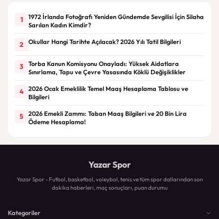
1972 İrlanda Fotoğrafı Yeniden Gündemde Sevgilisi İçin Silaha
1
Sarılan Kadın Kimdir?
Okullar Hangi Tarihte Açılacak? 2026 Yılı Tatil Bilgileri
2
Torba Kanun Komisyonu Onayladı: Yüksek Aidatlara
3
Sınırlama, Tapu ve Çevre Yasasında Köklü Değişiklikler
2026 Ocak Emeklilik Temel Maaş Hesaplama Tablosu ve
4
Bilgileri
2026 Emekli Zammı: Taban Maaş Bilgileri ve 20 Bin Lira
5
Ödeme Hesaplama!
Yazar Spor
Yazar Spor - Futbol, basketbol, voleybol, tenis ve tüm spor dallarından son
dakika haberleri, maç sonuçları, puan durumu
Kategoriler