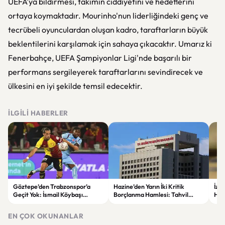
UEFA'ya bildirmesi, takımın ciddiyetini ve hedeflerini
ortaya koymaktadır. Mourinho'nun liderliğindeki genç ve
tecrübeli oyunculardan oluşan kadro, taraftarların büyük
beklentilerini karşılamak için sahaya çıkacaktır. Umarız ki
Fenerbahçe, UEFA Şampiyonlar Ligi'nde başarılı bir
performans sergileyerek taraftarlarını sevindirecek ve
ülkesini en iyi şekilde temsil edecektir.
İLGILI HABERLER
Göztepe’den Trabzonspor’a
Hazine’den Yarın İki Kritik
İzm
Geçit Yok: İsmail Köybaşı
Borçlanma Hamlesi: Tahvil
Hed
Jübilesinde Kazanan İzmir Ekibi
İhalesi ve Kira Sertifikası Satışı
Sul
Oldu
Yapılacak
EN ÇOK OKUNANLAR