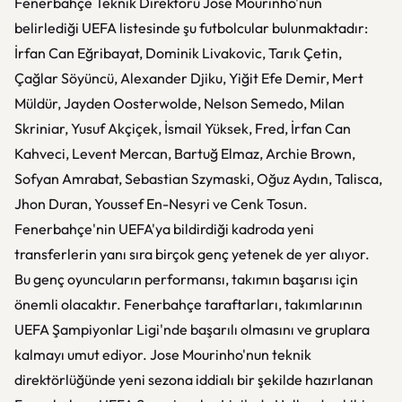
Fenerbahçe Teknik Direktörü Jose Mourinho'nun
belirlediği UEFA listesinde şu futbolcular bulunmaktadır:
İrfan Can Eğribayat, Dominik Livakovic, Tarık Çetin,
Çağlar Söyüncü, Alexander Djiku, Yiğit Efe Demir, Mert
Müldür, Jayden Oosterwolde, Nelson Semedo, Milan
Skriniar, Yusuf Akçiçek, İsmail Yüksek, Fred, İrfan Can
Kahveci, Levent Mercan, Bartuğ Elmaz, Archie Brown,
Sofyan Amrabat, Sebastian Szymaski, Oğuz Aydın, Talisca,
Jhon Duran, Youssef En-Nesyri ve Cenk Tosun.
Fenerbahçe'nin UEFA'ya bildirdiği kadroda yeni
transferlerin yanı sıra birçok genç yetenek de yer alıyor.
Bu genç oyuncuların performansı, takımın başarısı için
önemli olacaktır. Fenerbahçe taraftarları, takımlarının
UEFA Şampiyonlar Ligi'nde başarılı olmasını ve gruplara
kalmayı umut ediyor. Jose Mourinho'nun teknik
direktörlüğünde yeni sezona iddialı bir şekilde hazırlanan