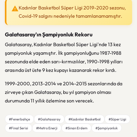
Kadınlar Basketbol Süper Ligi 2019-2020 sezonu,
Covid-19 salgını nedeniyle tamamlanamamıştır.
Galatasaray'ın Şampiyonluk Rekoru
Galatasaray, Kadınlar Basketbol Süper Ligi'nde 13 kez
şampiyonluk yaşamıştır. İlk şampiyonluğunu 1987-1988
sezonunda elde eden sarı-kırmızılılar, 1990-1998 yılları
arasında üst üste 9 kez kupayı kazanarak rekor kırdı.
1999-2000, 2013-2014 ve 2014-2015 sezonlarında da
zirveye çıkan Galatasaray, bu yıl şampiyon olması
durumunda 11 yıllık özlemine son verecek.
#Fenerbahçe
#Galatasaray
#Kadınlar Basketbol
#Süper Ligi
#Final Serisi
#Metro Enerji
#Sinan Erdem
#Şampiyonluk