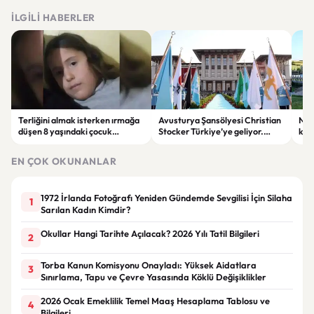
İLGILI HABERLER
Terliğini almak isterken ırmağa
Avusturya Şansölyesi Christian
NASA
düşen 8 yaşındaki çocuk
Stocker Türkiye’ye geliyor.
köy
hayatını kaybetti.
Görüşmelerde önemli başlıklar
seçt
masada olacak
EN ÇOK OKUNANLAR
1972 İrlanda Fotoğrafı Yeniden Gündemde Sevgilisi İçin Silaha
1
Sarılan Kadın Kimdir?
Okullar Hangi Tarihte Açılacak? 2026 Yılı Tatil Bilgileri
2
Torba Kanun Komisyonu Onayladı: Yüksek Aidatlara
3
Sınırlama, Tapu ve Çevre Yasasında Köklü Değişiklikler
2026 Ocak Emeklilik Temel Maaş Hesaplama Tablosu ve
4
Bilgileri