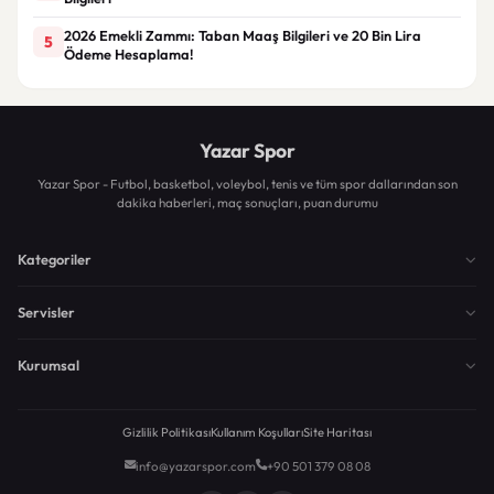
2026 Emekli Zammı: Taban Maaş Bilgileri ve 20 Bin Lira
5
Ödeme Hesaplama!
Yazar Spor
Yazar Spor - Futbol, basketbol, voleybol, tenis ve tüm spor dallarından son
dakika haberleri, maç sonuçları, puan durumu
Kategoriler
Servisler
Kurumsal
Gizlilik Politikası
Kullanım Koşulları
Site Haritası
info@yazarspor.com
+90 501 379 08 08