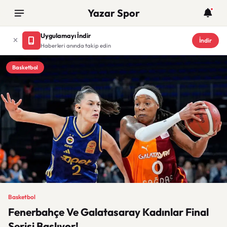
Yazar Spor
Uygulamayı İndir
İndir
Haberleri anında takip edin
Basketbol
Basketbol
Fenerbahçe Ve Galatasaray Kadınlar Final
Serisi Başlıyor!