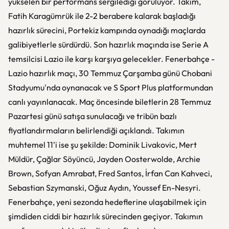
yükselen bir performans sergilediği görülüyor. Takım,
Fatih Karagümrük ile 2-2 berabere kalarak başladığı
hazırlık sürecini, Portekiz kampında oynadığı maçlarda
galibiyetlerle sürdürdü. Son hazırlık maçında ise Serie A
temsilcisi Lazio ile karşı karşıya gelecekler. Fenerbahçe -
Lazio hazırlık maçı, 30 Temmuz Çarşamba günü Chobani
Stadyumu'nda oynanacak ve S Sport Plus platformundan
canlı yayınlanacak. Maç öncesinde biletlerin 28 Temmuz
Pazartesi günü satışa sunulacağı ve tribün bazlı
fiyatlandırmaların belirlendiği açıklandı. Takımın
muhtemel 11'i ise şu şekilde: Dominik Livakovic, Mert
Müldür, Çağlar Söyüncü, Jayden Oosterwolde, Archie
Brown, Sofyan Amrabat, Fred Santos, İrfan Can Kahveci,
Sebastian Szymanski, Oğuz Aydın, Youssef En-Nesyri.
Fenerbahçe, yeni sezonda hedeflerine ulaşabilmek için
şimdiden ciddi bir hazırlık sürecinden geçiyor. Takımın