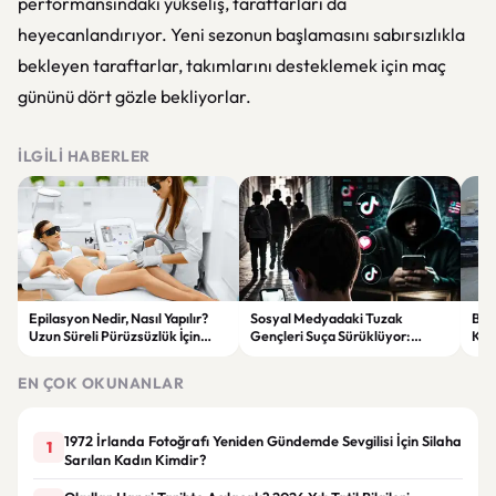
performansındaki yükseliş, taraftarları da
heyecanlandırıyor. Yeni sezonun başlamasını sabırsızlıkla
bekleyen taraftarlar, takımlarını desteklemek için maç
gününü dört gözle bekliyorlar.
İLGILI HABERLER
Epilasyon Nedir, Nasıl Yapılır?
Sosyal Medyadaki Tuzak
Bat
Uzun Süreli Pürüzsüzlük İçin
Gençleri Suça Sürüklüyor:
Kam
Bilmeniz Gerekenler
“Kardeşim” Diyerek Kandırdılar
Çarp
EN ÇOK OKUNANLAR
1972 İrlanda Fotoğrafı Yeniden Gündemde Sevgilisi İçin Silaha
1
Sarılan Kadın Kimdir?