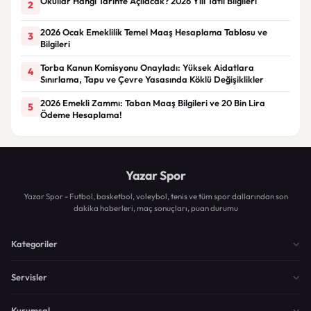
Okullar Hangi Tarihte Açılacak? 2026 Yılı Tatil Bilgileri
2
2026 Ocak Emeklilik Temel Maaş Hesaplama Tablosu ve
3
Bilgileri
Torba Kanun Komisyonu Onayladı: Yüksek Aidatlara
4
Sınırlama, Tapu ve Çevre Yasasında Köklü Değişiklikler
2026 Emekli Zammı: Taban Maaş Bilgileri ve 20 Bin Lira
5
Ödeme Hesaplama!
Yazar Spor
Yazar Spor - Futbol, basketbol, voleybol, tenis ve tüm spor dallarından son
dakika haberleri, maç sonuçları, puan durumu
Kategoriler
Servisler
Kurumsal