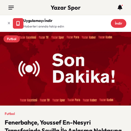
Yazar Spor
Uygulamayı İndir
İndir
Haberleri anında takip edin
Futbol
Futbol
Fenerbahçe, Youssef En-Nesyri
Transferinde Sevilla İle Anlaşma Noktasına