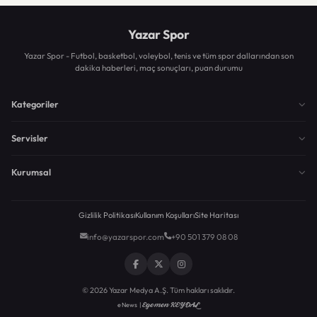
Yazar Spor
Yazar Spor - Futbol, basketbol, voleybol, tenis ve tüm spor dallarından son
dakika haberleri, maç sonuçları, puan durumu
Kategoriler
Servisler
Kurumsal
Gizlilik Politikası
Kullanım Koşulları
Site Haritası
info@yazarspor.com
+90 501 379 08 08
© 2026 Yazar Medya A.Ş. Tüm hakları saklıdır.
Egemen KEYDAL
eNews |