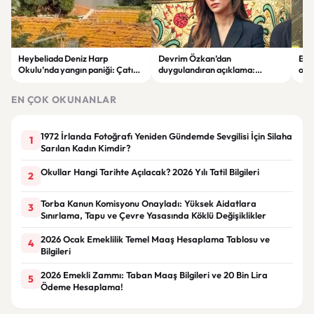
Heybeliada Deniz Harp
Devrim Özkan’dan
Edi
Okulu’nda yangın paniği: Çatıda
duygulandıran açıklama:
ope
büyük hasar oluştu
“Babaannemi kaybettim”
tut
EN ÇOK OKUNANLAR
1972 İrlanda Fotoğrafı Yeniden Gündemde Sevgilisi İçin Silaha
1
Sarılan Kadın Kimdir?
Okullar Hangi Tarihte Açılacak? 2026 Yılı Tatil Bilgileri
2
Torba Kanun Komisyonu Onayladı: Yüksek Aidatlara
3
Sınırlama, Tapu ve Çevre Yasasında Köklü Değişiklikler
2026 Ocak Emeklilik Temel Maaş Hesaplama Tablosu ve
4
Bilgileri
2026 Emekli Zammı: Taban Maaş Bilgileri ve 20 Bin Lira
5
Ödeme Hesaplama!