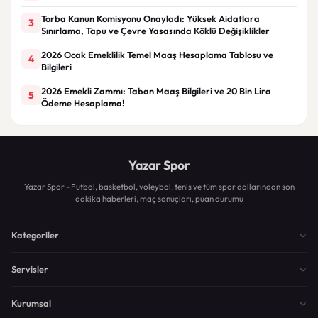
Torba Kanun Komisyonu Onayladı: Yüksek Aidatlara
3
Sınırlama, Tapu ve Çevre Yasasında Köklü Değişiklikler
2026 Ocak Emeklilik Temel Maaş Hesaplama Tablosu ve
4
Bilgileri
2026 Emekli Zammı: Taban Maaş Bilgileri ve 20 Bin Lira
5
Ödeme Hesaplama!
Yazar Spor
Yazar Spor - Futbol, basketbol, voleybol, tenis ve tüm spor dallarından son
dakika haberleri, maç sonuçları, puan durumu
Kategoriler
Servisler
Kurumsal