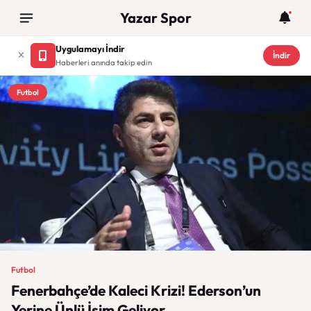
Yazar Spor
Uygulamayı İndir
İndir
Haberleri anında takip edin
Futbol
Futbol
Fenerbahçe’de Kaleci Krizi! Ederson’un
Yerine Ünlü İsim Geliyor