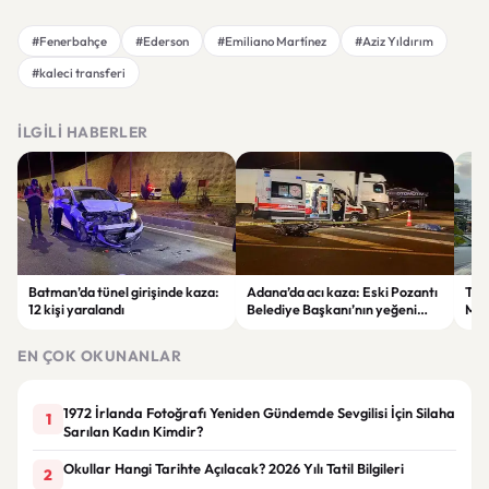
#Fenerbahçe
#Ederson
#Emiliano Martínez
#Aziz Yıldırım
#kaleci transferi
İLGILI HABERLER
Batman’da tünel girişinde kaza:
Adana’da acı kaza: Eski Pozantı
Tra
12 kişi yaralandı
Belediye Başkanı’nın yeğeni
Mer
yaşamını yitirdi
Mah
Tra
EN ÇOK OKUNANLAR
Zam
1972 İrlanda Fotoğrafı Yeniden Gündemde Sevgilisi İçin Silaha
1
Sarılan Kadın Kimdir?
Okullar Hangi Tarihte Açılacak? 2026 Yılı Tatil Bilgileri
2