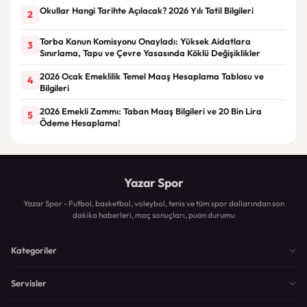
Okullar Hangi Tarihte Açılacak? 2026 Yılı Tatil Bilgileri
2
Torba Kanun Komisyonu Onayladı: Yüksek Aidatlara
3
Sınırlama, Tapu ve Çevre Yasasında Köklü Değişiklikler
2026 Ocak Emeklilik Temel Maaş Hesaplama Tablosu ve
4
Bilgileri
2026 Emekli Zammı: Taban Maaş Bilgileri ve 20 Bin Lira
5
Ödeme Hesaplama!
Yazar Spor
Yazar Spor - Futbol, basketbol, voleybol, tenis ve tüm spor dallarından son
dakika haberleri, maç sonuçları, puan durumu
Kategoriler
Servisler