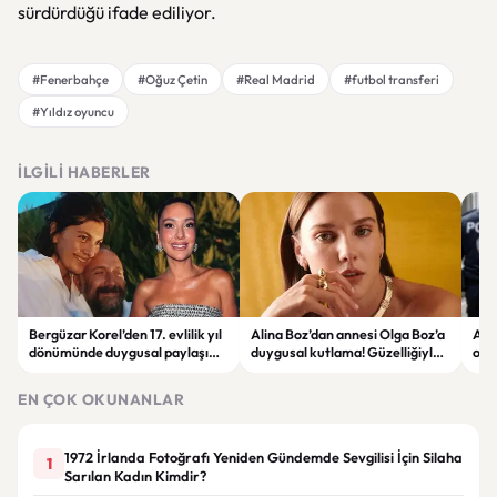
sürdürdüğü ifade ediliyor.
#Fenerbahçe
#Oğuz Çetin
#Real Madrid
#futbol transferi
#Yıldız oyuncu
İLGILI HABERLER
Bergüzar Korel’den 17. evlilik yıl
Alina Boz’dan annesi Olga Boz’a
Ank
dönümünde duygusal paylaşım!
duygusal kutlama! Güzelliğiyle
ope
Düğün albümünü açtı
dikkat çekti
hakk
EN ÇOK OKUNANLAR
1972 İrlanda Fotoğrafı Yeniden Gündemde Sevgilisi İçin Silaha
1
Sarılan Kadın Kimdir?