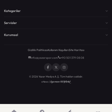
Kategoriler
Servisler
Kurumsal
Gizlilik Politikası
Kullanım Koşulları
Site Haritası
info@yazarspor.com
+90 501 379 08 08
© 2026 Yazar Medya A.Ş. Tüm hakları saklıdır.
Egemen KEYDAL
eNews |