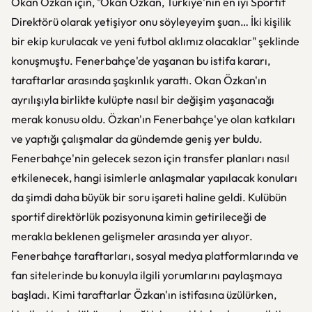
Okan Özkan için, "Okan Özkan, Türkiye'nin en iyi Sportif
Direktörü olarak yetişiyor onu söyleyeyim şuan… İki kişilik
bir ekip kurulacak ve yeni futbol aklımız olacaklar" şeklinde
konuşmuştu. Fenerbahçe'de yaşanan bu istifa kararı,
taraftarlar arasında şaşkınlık yarattı. Okan Özkan'ın
ayrılışıyla birlikte kulüpte nasıl bir değişim yaşanacağı
merak konusu oldu. Özkan'ın Fenerbahçe'ye olan katkıları
ve yaptığı çalışmalar da gündemde geniş yer buldu.
Fenerbahçe'nin gelecek sezon için transfer planları nasıl
etkilenecek, hangi isimlerle anlaşmalar yapılacak konuları
da şimdi daha büyük bir soru işareti haline geldi. Kulübün
sportif direktörlük pozisyonuna kimin getirileceği de
merakla beklenen gelişmeler arasında yer alıyor.
Fenerbahçe taraftarları, sosyal medya platformlarında ve
fan sitelerinde bu konuyla ilgili yorumlarını paylaşmaya
başladı. Kimi taraftarlar Özkan'ın istifasına üzülürken,