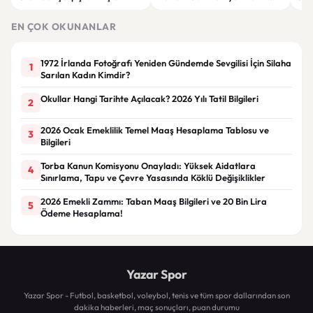
Yaralandı
Sınırına Yaklaşıyor
EN ÇOK OKUNANLAR
1972 İrlanda Fotoğrafı Yeniden Gündemde Sevgilisi İçin Silaha
1
Sarılan Kadın Kimdir?
Okullar Hangi Tarihte Açılacak? 2026 Yılı Tatil Bilgileri
2
2026 Ocak Emeklilik Temel Maaş Hesaplama Tablosu ve
3
Bilgileri
Torba Kanun Komisyonu Onayladı: Yüksek Aidatlara
4
Sınırlama, Tapu ve Çevre Yasasında Köklü Değişiklikler
2026 Emekli Zammı: Taban Maaş Bilgileri ve 20 Bin Lira
5
Ödeme Hesaplama!
Yazar Spor
Yazar Spor - Futbol, basketbol, voleybol, tenis ve tüm spor dallarından son
dakika haberleri, maç sonuçları, puan durumu