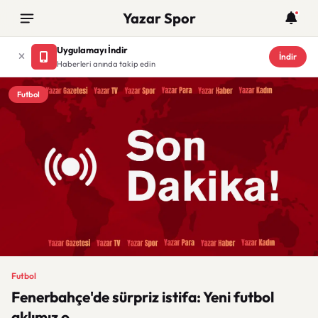
Yazar Spor
Uygulamayı İndir
İndir
Haberleri anında takip edin
Futbol
Futbol
Fenerbahçe'de sürpriz istifa: Yeni futbol
aklımız o