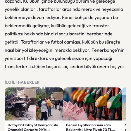
kazandı. Kulübün içinde bulunduğu durum ve geleceğe
yönelik planları, taraftarlar arasında merak ve heyecanla
beklenmeye devam ediyor. Fenerbahçe'de yaşanan bu
beklenmedik gelişme, kulübün geleceği ve transfer
politikası hakkında bir dizi soru işaretini beraberinde
getirdi. Taraftarlar ve futbol camiası, kulübün bu süreçte
nasıl bir yol izleyeceğini merakla bekliyor. Fenerbahçe'nin
yeni sportif direktörü ve gelecek sezon için yapacağı
transferler, kulübün başarısı açısından büyük önem taşıyor.
İLGILI HABERLER
Hatay’da Hafriyat Kamyonu ile
Benzin Fiyatlarına Yeni Zam
Mine
Otomobil Çarpıştı: 9 Kişi
Beklentisi: Litre Fiyatı 70 TL
sos