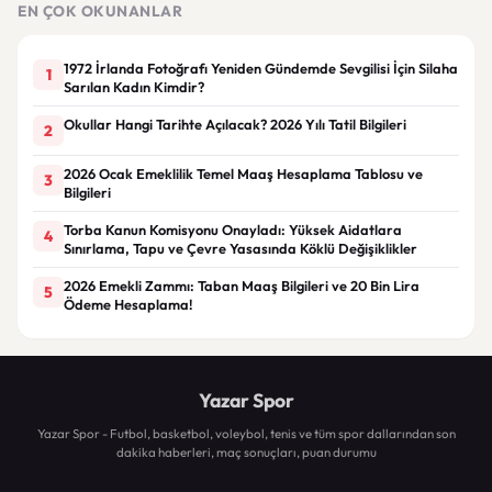
EN ÇOK OKUNANLAR
1972 İrlanda Fotoğrafı Yeniden Gündemde Sevgilisi İçin Silaha
1
Sarılan Kadın Kimdir?
Okullar Hangi Tarihte Açılacak? 2026 Yılı Tatil Bilgileri
2
2026 Ocak Emeklilik Temel Maaş Hesaplama Tablosu ve
3
Bilgileri
Torba Kanun Komisyonu Onayladı: Yüksek Aidatlara
4
Sınırlama, Tapu ve Çevre Yasasında Köklü Değişiklikler
2026 Emekli Zammı: Taban Maaş Bilgileri ve 20 Bin Lira
5
Ödeme Hesaplama!
Yazar Spor
Yazar Spor - Futbol, basketbol, voleybol, tenis ve tüm spor dallarından son
dakika haberleri, maç sonuçları, puan durumu