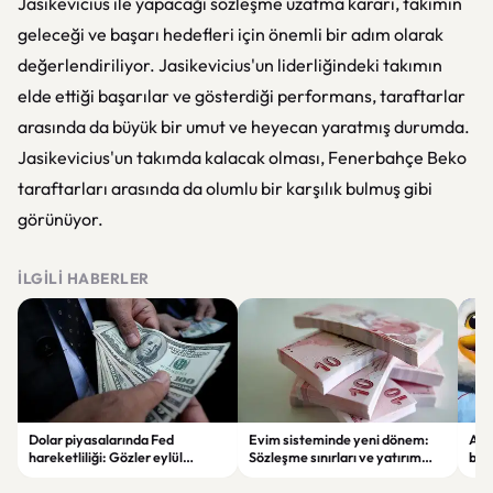
Jasikevicius ile yapacağı sözleşme uzatma kararı, takımın
geleceği ve başarı hedefleri için önemli bir adım olarak
değerlendiriliyor. Jasikevicius'un liderliğindeki takımın
elde ettiği başarılar ve gösterdiği performans, taraftarlar
arasında da büyük bir umut ve heyecan yaratmış durumda.
Jasikevicius'un takımda kalacak olması, Fenerbahçe Beko
taraftarları arasında da olumlu bir karşılık bulmuş gibi
görünüyor.
İLGILI HABERLER
Dolar piyasalarında Fed
Evim sisteminde yeni dönem:
Alta
hareketliliği: Gözler eylül
Sözleşme sınırları ve yatırım
bell
ayındaki faiz kararında
kuralları değişti
Bil
duy