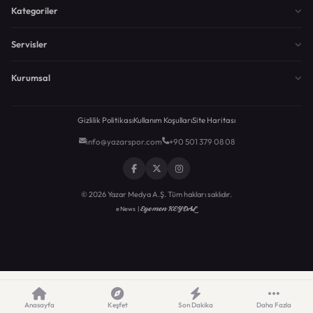
Kategoriler
Servisler
Kurumsal
Gizlilik Politikası
Kullanım Koşulları
Site Haritası
info@yazarspor.com
+90 501 379 08 08
© 2026 Yazar Medya A.Ş. Tüm hakları saklıdır.
Egemen KEYDAL
eNews |
Anasayfa
Keşfet
Son Dakika
Daha Fazla