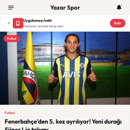
Yazar Spor
Uygulamayı İndir
İndir
Haberleri anında takip edin
Futbol
Futbol
Fenerbahçe'den 5. kez ayrılıyor! Yeni durağı
Süper Lig takımı.