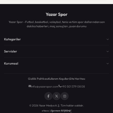
Yazar Spor
Yazar Spor - Futbol, basketbol, voleybol, tenis ve tüm spor dallarından son
dakika haberleri, maç sonuçları, puan durumu
Kategoriler
Servisler
Kurumsal
Gizlilik Politikası
Kullanım Koşulları
Site Haritası
info@yazarspor.com
+90 501 379 08 08
© 2026 Yazar Medya A.Ş. Tüm hakları saklıdır.
Egemen KEYDAL
eNews |