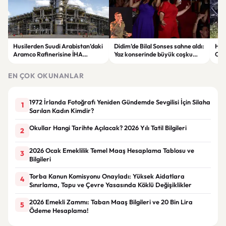
Husilerden Suudi Arabistan’daki
Didim’de Bilal Sonses sahne aldı:
Hat
Aramco Rafinerisine İHA
Yaz konserinde büyük coşku
Otom
Saldırısı İddiası!
yaşandı
Yar
EN ÇOK OKUNANLAR
1972 İrlanda Fotoğrafı Yeniden Gündemde Sevgilisi İçin Silaha
1
Sarılan Kadın Kimdir?
Okullar Hangi Tarihte Açılacak? 2026 Yılı Tatil Bilgileri
2
2026 Ocak Emeklilik Temel Maaş Hesaplama Tablosu ve
3
Bilgileri
Torba Kanun Komisyonu Onayladı: Yüksek Aidatlara
4
Sınırlama, Tapu ve Çevre Yasasında Köklü Değişiklikler
2026 Emekli Zammı: Taban Maaş Bilgileri ve 20 Bin Lira
5
Ödeme Hesaplama!