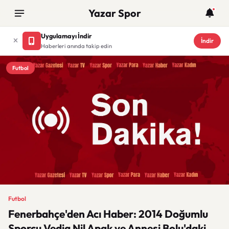
Yazar Spor
Uygulamayı İndir
İndir
Haberleri anında takip edin
Futbol
Futbol
Fenerbahçe'den Acı Haber: 2014 Doğumlu
Sporcu Vedia Nil Apak ve Annesi Bolu'daki