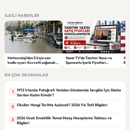
İLGILI HABERLER
Meteoroloji'den 5 il için sarı
Yazar TV’de Tanıtım Yazısı ve
ABD
kodlu uyarı: Kuvvetli sağanak
Sponsorlu İçerik Fiyatları
Boğ
ve fırtına geliyor
Güncellendi: Yeni Fiyat 15 Bin TL
iht
EN ÇOK OKUNANLAR
1972 İrlanda Fotoğrafı Yeniden Gündemde Sevgilisi İçin Silaha
1
Sarılan Kadın Kimdir?
Okullar Hangi Tarihte Açılacak? 2026 Yılı Tatil Bilgileri
2
2026 Ocak Emeklilik Temel Maaş Hesaplama Tablosu ve
3
Bilgileri