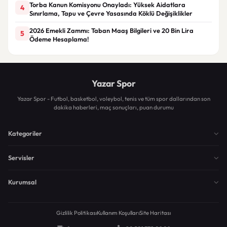
Torba Kanun Komisyonu Onayladı: Yüksek Aidatlara
4
Sınırlama, Tapu ve Çevre Yasasında Köklü Değişiklikler
2026 Emekli Zammı: Taban Maaş Bilgileri ve 20 Bin Lira
5
Ödeme Hesaplama!
Yazar Spor
Yazar Spor - Futbol, basketbol, voleybol, tenis ve tüm spor dallarından son
dakika haberleri, maç sonuçları, puan durumu
Kategoriler
Servisler
Kurumsal
Gizlilik Politikası
Kullanım Koşulları
Site Haritası