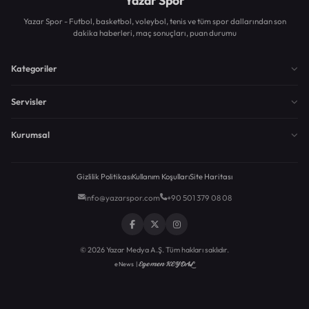
Yazar Spor
Yazar Spor - Futbol, basketbol, voleybol, tenis ve tüm spor dallarından son
dakika haberleri, maç sonuçları, puan durumu
Kategoriler
Servisler
Kurumsal
Gizlilik Politikası
Kullanım Koşulları
Site Haritası
info@yazarspor.com
+90 501 379 08 08
© 2026 Yazar Medya A.Ş. Tüm hakları saklıdır.
Egemen KEYDAL
eNews |