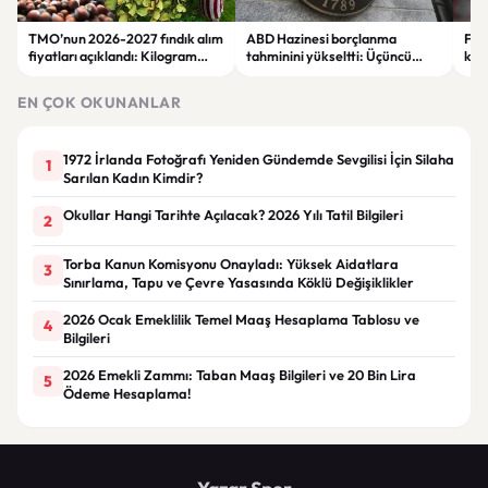
TMO’nun 2026-2027 fındık alım
ABD Hazinesi borçlanma
Fen
fiyatları açıklandı: Kilogram
tahminini yükseltti: Üçüncü
krit
başına 255 liraya kadar ödeme
çeyrek beklentisi 739 milyar
mil
yapılacak
dolara çıktı
EN ÇOK OKUNANLAR
1972 İrlanda Fotoğrafı Yeniden Gündemde Sevgilisi İçin Silaha
1
Sarılan Kadın Kimdir?
Okullar Hangi Tarihte Açılacak? 2026 Yılı Tatil Bilgileri
2
Torba Kanun Komisyonu Onayladı: Yüksek Aidatlara
3
Sınırlama, Tapu ve Çevre Yasasında Köklü Değişiklikler
2026 Ocak Emeklilik Temel Maaş Hesaplama Tablosu ve
4
Bilgileri
2026 Emekli Zammı: Taban Maaş Bilgileri ve 20 Bin Lira
5
Ödeme Hesaplama!