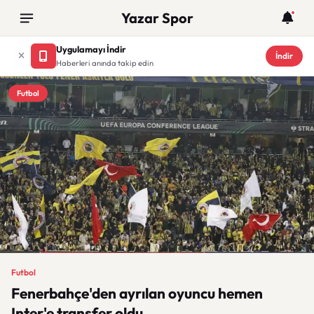
Yazar Spor
Uygulamayı İndir
İndir
Haberleri anında takip edin
Futbol
Futbol
Fenerbahçe'den ayrılan oyuncu hemen
Inter'e transfer oldu