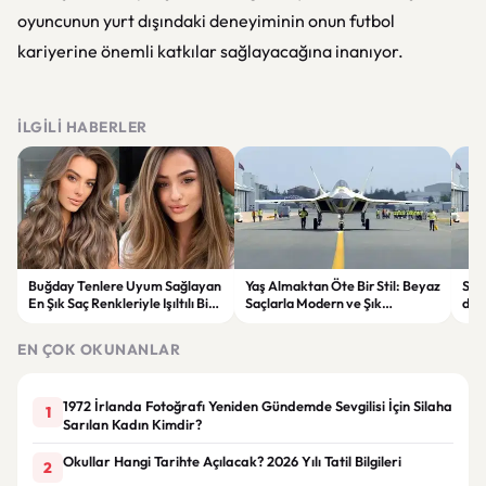
oyuncunun yurt dışındaki deneyiminin onun futbol
kariyerine önemli katkılar sağlayacağına inanıyor.
İLGILI HABERLER
Buğday Tenlere Uyum Sağlayan
Yaş Almaktan Öte Bir Stil: Beyaz
Sav
En Şık Saç Renkleriyle Işıltılı Bir
Saçlarla Modern ve Şık
döne
Görünüm
Görünüm Önerileri
çatı
EN ÇOK OKUNANLAR
1972 İrlanda Fotoğrafı Yeniden Gündemde Sevgilisi İçin Silaha
1
Sarılan Kadın Kimdir?
Okullar Hangi Tarihte Açılacak? 2026 Yılı Tatil Bilgileri
2