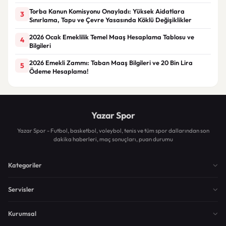
Torba Kanun Komisyonu Onayladı: Yüksek Aidatlara
3
Sınırlama, Tapu ve Çevre Yasasında Köklü Değişiklikler
2026 Ocak Emeklilik Temel Maaş Hesaplama Tablosu ve
4
Bilgileri
2026 Emekli Zammı: Taban Maaş Bilgileri ve 20 Bin Lira
5
Ödeme Hesaplama!
Yazar Spor
Yazar Spor - Futbol, basketbol, voleybol, tenis ve tüm spor dallarından son
dakika haberleri, maç sonuçları, puan durumu
Kategoriler
Servisler
Kurumsal