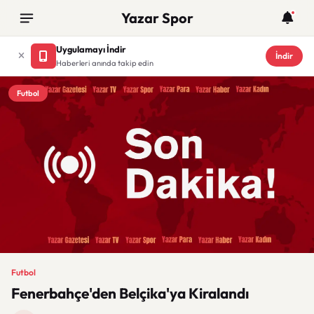
Yazar Spor
Uygulamayı İndir
İndir
Haberleri anında takip edin
Futbol
Futbol
Fenerbahçe'den Belçika'ya Kiralandı