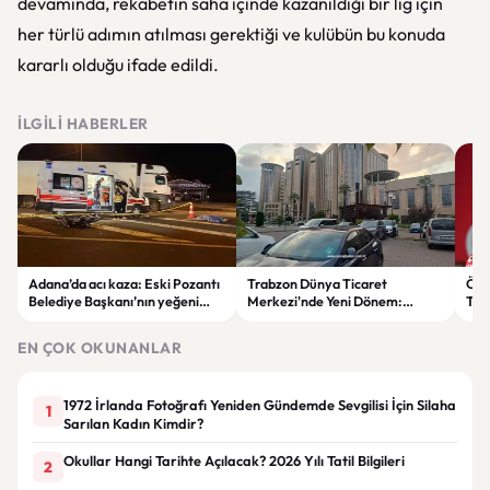
devamında, rekabetin saha içinde kazanıldığı bir lig için
her türlü adımın atılması gerektiği ve kulübün bu konuda
kararlı olduğu ifade edildi.
İLGILI HABERLER
Adana’da acı kaza: Eski Pozantı
Trabzon Dünya Ticaret
Özg
Belediye Başkanı’nın yeğeni
Merkezi'nde Yeni Dönem:
Tür
yaşamını yitirdi
Mahkeme Süreci Bitti,
tep
Trabzon'un Dev Projesi Ne
aykı
EN ÇOK OKUNANLAR
Zaman Tamamlanacak?
1972 İrlanda Fotoğrafı Yeniden Gündemde Sevgilisi İçin Silaha
1
Sarılan Kadın Kimdir?
Okullar Hangi Tarihte Açılacak? 2026 Yılı Tatil Bilgileri
2