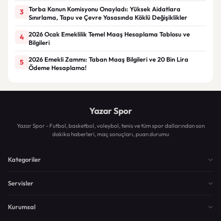
Torba Kanun Komisyonu Onayladı: Yüksek Aidatlara
3
Sınırlama, Tapu ve Çevre Yasasında Köklü Değişiklikler
2026 Ocak Emeklilik Temel Maaş Hesaplama Tablosu ve
4
Bilgileri
2026 Emekli Zammı: Taban Maaş Bilgileri ve 20 Bin Lira
5
Ödeme Hesaplama!
Yazar Spor
Yazar Spor - Futbol, basketbol, voleybol, tenis ve tüm spor dallarından son
dakika haberleri, maç sonuçları, puan durumu
Kategoriler
Servisler
Kurumsal