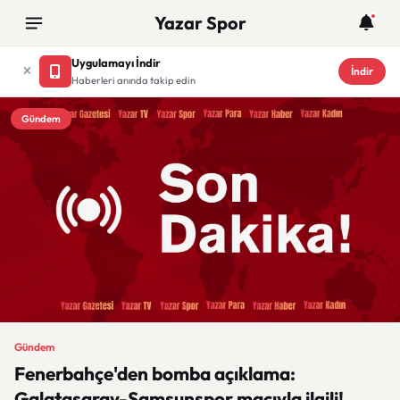
Yazar Spor
Uygulamayı İndir
İndir
Haberleri anında takip edin
Gündem
Gündem
Fenerbahçe'den bomba açıklama:
Galatasaray-Samsunspor maçıyla ilgili!