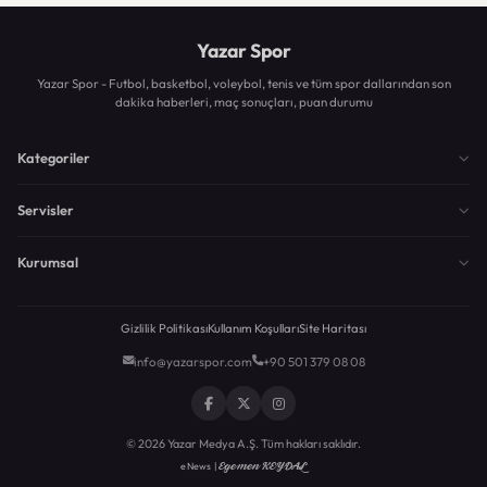
Yazar Spor
Yazar Spor - Futbol, basketbol, voleybol, tenis ve tüm spor dallarından son
dakika haberleri, maç sonuçları, puan durumu
Kategoriler
Servisler
Kurumsal
Gizlilik Politikası
Kullanım Koşulları
Site Haritası
info@yazarspor.com
+90 501 379 08 08
© 2026 Yazar Medya A.Ş. Tüm hakları saklıdır.
Egemen KEYDAL
eNews |