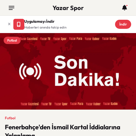
Yazar Spor
Uygulamayı İndir
İndir
Haberleri anında takip edin
Futbol
Futbol
Fenerbahçe'den İsmail Kartal İddialarına
Yalanlama