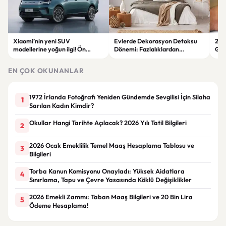
Xiaomi’nin yeni SUV
Evlerde Dekorasyon Detoksu
202
modellerine yoğun ilgi! Ön
Dönemi: Fazlalıklardan
Ger
siparişlerde büyük artış
Kurtulmanın Yolları
Zam
EN ÇOK OKUNANLAR
1972 İrlanda Fotoğrafı Yeniden Gündemde Sevgilisi İçin Silaha
1
Sarılan Kadın Kimdir?
Okullar Hangi Tarihte Açılacak? 2026 Yılı Tatil Bilgileri
2
2026 Ocak Emeklilik Temel Maaş Hesaplama Tablosu ve
3
Bilgileri
Torba Kanun Komisyonu Onayladı: Yüksek Aidatlara
4
Sınırlama, Tapu ve Çevre Yasasında Köklü Değişiklikler
2026 Emekli Zammı: Taban Maaş Bilgileri ve 20 Bin Lira
5
Ödeme Hesaplama!