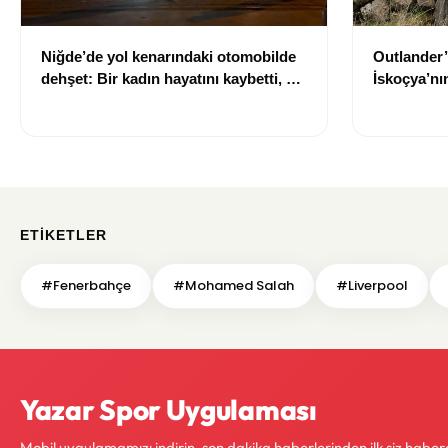
Niğde’de yol kenarındaki otomobilde
Outlander’
dehşet: Bir kadın hayatını kaybetti, bir
İskoçya’n
kişi ağır yaralandı
çıkarıldı
ETIKETLER
#Fenerbahçe
#Mohamed Salah
#Liverpool
Yazar Spor Uygulaması
Mobil uygulamamızı indirin, son dakika haberlerinden ilk siz haber