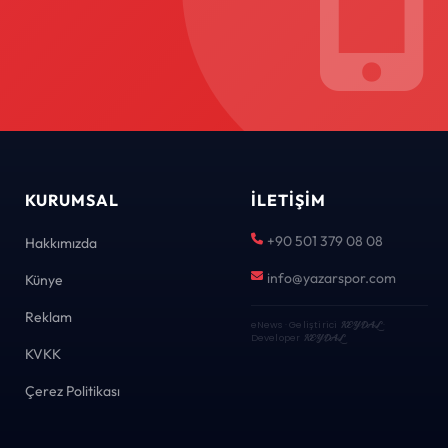
KURUMSAL
İLETIŞIM
+90 501 379 08 08
Hakkımızda
info@yazarspor.com
Künye
Reklam
eNews · Geliştirici
KEYDAL
·
Developer
KEYDAL
KVKK
Çerez Politikası