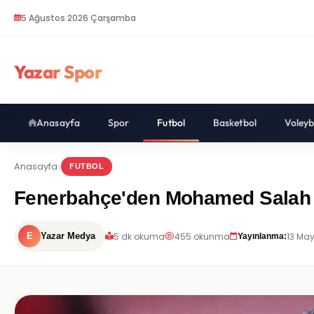
5 Ağustos 2026 Çarşamba
Yazar Spor
Anasayfa
Spor
Futbol
Basketbol
Voleyb
Anasayfa
FUTBOL
Fenerbahçe'den Mohamed Salah İç
5 dk okuma
455 okunma
13 May
E
Yazar Medya
Yayınlanma: