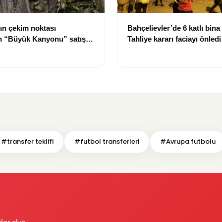
ın çekim noktası
Bahçelievler’de 6 katlı bina
ın “Büyük Kanyonu” satışa
Tahliye kararı faciayı önledi
#transfer teklifi
#futbol transferleri
#Avrupa futbolu
dar olun.