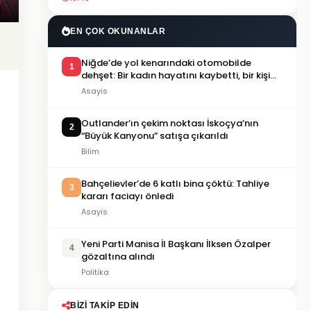
EN ÇOK OKUNANLAR
Niğde’de yol kenarındaki otomobilde
1
dehşet: Bir kadın hayatını kaybetti, bir kişi
ağır yaralandı
Asayis
Outlander’ın çekim noktası İskoçya’nın
2
“Büyük Kanyonu” satışa çıkarıldı
Bilim
Bahçelievler’de 6 katlı bina çöktü: Tahliye
3
kararı faciayı önledi
Asayis
Yeni Parti Manisa İl Başkanı İlksen Özalper
4
gözaltına alındı
Politika
BIZI TAKIP EDIN