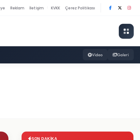
nye
Reklam
İletişim
KVKK
Çerez Politikası
|
Video
Galeri
SON DAKIKA