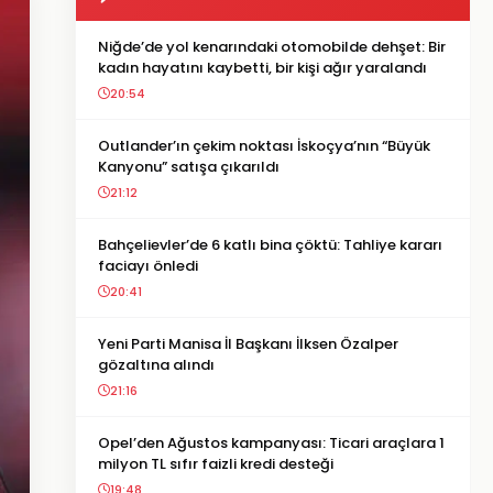
Niğde’de yol kenarındaki otomobilde dehşet: Bir
kadın hayatını kaybetti, bir kişi ağır yaralandı
20:54
Outlander’ın çekim noktası İskoçya’nın “Büyük
Kanyonu” satışa çıkarıldı
21:12
Bahçelievler’de 6 katlı bina çöktü: Tahliye kararı
faciayı önledi
20:41
Yeni Parti Manisa İl Başkanı İlksen Özalper
gözaltına alındı
21:16
Opel’den Ağustos kampanyası: Ticari araçlara 1
milyon TL sıfır faizli kredi desteği
19:48