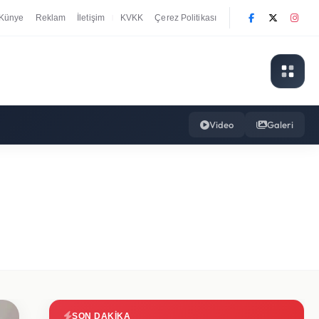
Künye
Reklam
İletişim
KVKK
Çerez Politikası
|
Video
Galeri
SON DAKIKA