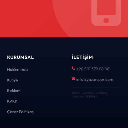
KURUMSAL
İLETIŞIM
+90 501 379 08 08
Hakkımızda
info@yazarspor.com
Künye
Reklam
KEYDAL
eNews · Geliştirici
·
KEYDAL
Developer
KVKK
Çerez Politikası