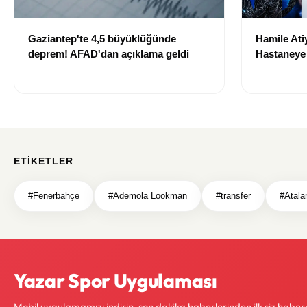
Gaziantep'te 4,5 büyüklüğünde
Hamile Ati
deprem! AFAD'dan açıklama geldi
Hastaneye 
İyi
ETIKETLER
#Fenerbahçe
#Ademola Lookman
#transfer
#Atala
Yazar Spor Uygulaması
Mobil uygulamamızı indirin, son dakika haberlerinden ilk siz haber