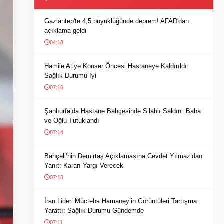
Gaziantep'te 4,5 büyüklüğünde deprem! AFAD'dan
açıklama geldi
04:18
Hamile Atiye Konser Öncesi Hastaneye Kaldırıldı:
Sağlık Durumu İyi
07:16
Şanlıurfa’da Hastane Bahçesinde Silahlı Saldırı: Baba
ve Oğlu Tutuklandı
07:14
Bahçeli’nin Demirtaş Açıklamasına Cevdet Yılmaz’dan
Yanıt: Kararı Yargı Verecek
07:13
İran Lideri Mücteba Hamaney’in Görüntüleri Tartışma
Yarattı: Sağlık Durumu Gündemde
07:11