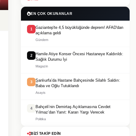
EN ÇOK OKUNANLAR
Gaziantep'te 4,5 büyüklüğünde deprem! AFAD'dan
1
açıklama geldi
Gündem
Hamile Atiye Konser Öncesi Hastaneye Kaldırıldı:
2
Sağlık Durumu İyi
Magazin
Şanlıurfa’da Hastane Bahçesinde Silahlı Saldırı:
3
Baba ve Oğlu Tutuklandı
Asayis
Bahçeli’nin Demirtaş Açıklamasına Cevdet
4
Yılmaz’dan Yanıt: Kararı Yargı Verecek
Politika
BIZI TAKIP EDIN