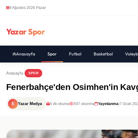
9 Ağustos 2026 Pazar
Yazar Spor
Anasayfa
Spor
Futbol
Basketbol
Voleyb
Anasayfa
SPOR
Fenerbahçe'den Osimhen'in Kavga E
E
Yazar Medya
5 dk okuma
597 okunma
Yayınlanma:
7 Ocak 20