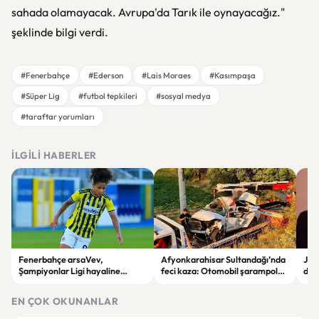
sahada olamayacak. Avrupa'da Tarık ile oynayacağız."
şeklinde bilgi verdi.
#Fenerbahçe
#Ederson
#Lais Moraes
#Kasımpaşa
#Süper Lig
#futbol tepkileri
#sosyal medya
#taraftar yorumları
İLGILI HABERLER
Fenerbahçe arsaVev,
Afyonkarahisar Sultandağı’nda
Joh
Şampiyonlar Ligi hayaline
feci kaza: Otomobil şarampole
deği
penaltılarla veda etti
devrildi, 2 kişi hayatını kaybetti
hay
EN ÇOK OKUNANLAR