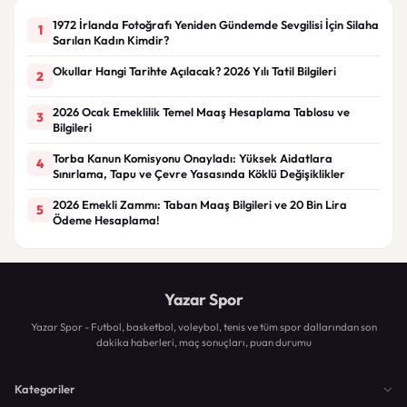
1972 İrlanda Fotoğrafı Yeniden Gündemde Sevgilisi İçin Silaha
1
Sarılan Kadın Kimdir?
Okullar Hangi Tarihte Açılacak? 2026 Yılı Tatil Bilgileri
2
2026 Ocak Emeklilik Temel Maaş Hesaplama Tablosu ve
3
Bilgileri
Torba Kanun Komisyonu Onayladı: Yüksek Aidatlara
4
Sınırlama, Tapu ve Çevre Yasasında Köklü Değişiklikler
2026 Emekli Zammı: Taban Maaş Bilgileri ve 20 Bin Lira
5
Ödeme Hesaplama!
Yazar Spor
Yazar Spor - Futbol, basketbol, voleybol, tenis ve tüm spor dallarından son
dakika haberleri, maç sonuçları, puan durumu
Kategoriler