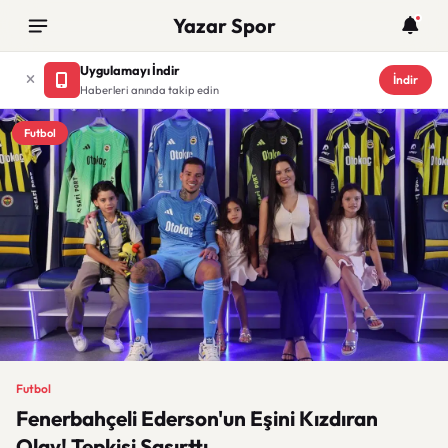
Yazar Spor
Uygulamayı İndir
İndir
Haberleri anında takip edin
Futbol
Futbol
Fenerbahçeli Ederson'un Eşini Kızdıran
Olay! Tepkisi Şaşırttı