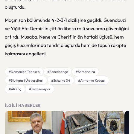
oluşturdu.
Maçın son bölümünde 4-2-3-1 dizilişine geçildi. Guendouzi
ve Yiğit Efe Demir'in çift ön libero rolü savunma güvenliğini
artırdı. Musaba, Nene ve Cherif'in ön hattaki üçlüsü, hem
geçiş hücumlarında tehdit oluşturdu hem de topun rakipte
kalmasını engelledi.
#Domenico Tedesco
#Fenerbahçe
#Samandıra
#Stuttgart Üniversitesi
#Schalke 04
#Almanya Kupası
#Ali Koç
#Trabzonspor
İLGILI HABERLER