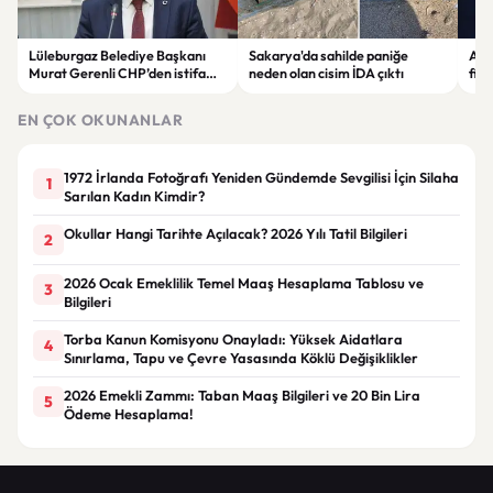
Lüleburgaz Belediye Başkanı
Sakarya'da sahilde paniğe
Astr
Murat Gerenli CHP’den istifa
neden olan cisim İDA çıktı
fina
etti
Yen
EN ÇOK OKUNANLAR
1972 İrlanda Fotoğrafı Yeniden Gündemde Sevgilisi İçin Silaha
1
Sarılan Kadın Kimdir?
Okullar Hangi Tarihte Açılacak? 2026 Yılı Tatil Bilgileri
2
2026 Ocak Emeklilik Temel Maaş Hesaplama Tablosu ve
3
Bilgileri
Torba Kanun Komisyonu Onayladı: Yüksek Aidatlara
4
Sınırlama, Tapu ve Çevre Yasasında Köklü Değişiklikler
2026 Emekli Zammı: Taban Maaş Bilgileri ve 20 Bin Lira
5
Ödeme Hesaplama!