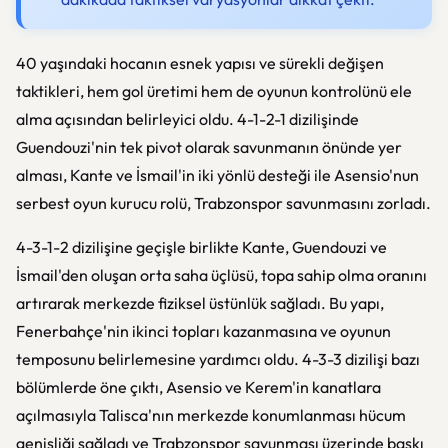
40 yaşındaki hocanın esnek yapısı ve sürekli değişen
taktikleri, hem gol üretimi hem de oyunun kontrolünü ele
alma açısından belirleyici oldu. 4-1-2-1 dizilişinde
Guendouzi'nin tek pivot olarak savunmanın önünde yer
alması, Kante ve İsmail'in iki yönlü desteği ile Asensio'nun
serbest oyun kurucu rolü, Trabzonspor savunmasını zorladı.
4-3-1-2 dizilişine geçişle birlikte Kante, Guendouzi ve
İsmail'den oluşan orta saha üçlüsü, topa sahip olma oranını
artırarak merkezde fiziksel üstünlük sağladı. Bu yapı,
Fenerbahçe'nin ikinci topları kazanmasına ve oyunun
temposunu belirlemesine yardımcı oldu. 4-3-3 dizilişi bazı
bölümlerde öne çıktı, Asensio ve Kerem'in kanatlara
açılmasıyla Talisca'nın merkezde konumlanması hücum
genişliği sağladı ve Trabzonspor savunması üzerinde baskı