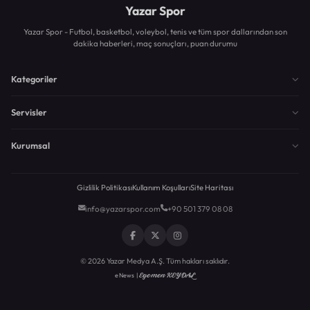
Yazar Spor
Yazar Spor - Futbol, basketbol, voleybol, tenis ve tüm spor dallarından son
dakika haberleri, maç sonuçları, puan durumu
Kategoriler
Servisler
Kurumsal
Gizlilik Politikası
Kullanım Koşulları
Site Haritası
info@yazarspor.com
+90 501 379 08 08
© 2026 Yazar Medya A.Ş. Tüm hakları saklıdır.
Egemen KEYDAL
eNews |