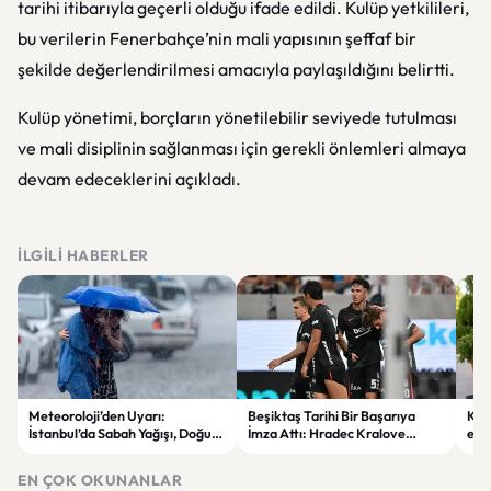
tarihi itibarıyla geçerli olduğu ifade edildi. Kulüp yetkilileri,
bu verilerin Fenerbahçe’nin mali yapısının şeffaf bir
şekilde değerlendirilmesi amacıyla paylaşıldığını belirtti.
Kulüp yönetimi, borçların yönetilebilir seviyede tutulması
ve mali disiplinin sağlanması için gerekli önlemleri almaya
devam edeceklerini açıkladı.
İLGILI HABERLER
Meteoroloji’den Uyarı:
Beşiktaş Tarihi Bir Başarıya
Kon
İstanbul’da Sabah Yağışı, Doğu
İmza Attı: Hradec Kralove
esa
Bölgelerde Çöl Tozu Bekleniyor
Avrupa’da İlk Kez Evinde
yeni
Kaybetti
EN ÇOK OKUNANLAR