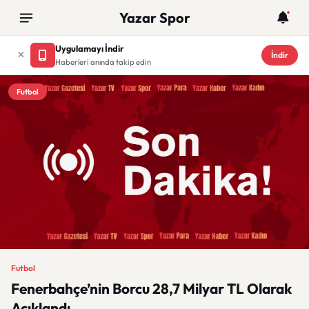
Yazar Spor
Uygulamayı İndir
İndir
Haberleri anında takip edin
Futbol
Futbol
Fenerbahçe’nin Borcu 28,7 Milyar TL Olarak
Açıklandı