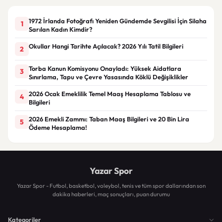
1972 İrlanda Fotoğrafı Yeniden Gündemde Sevgilisi İçin Silaha
1
Sarılan Kadın Kimdir?
Okullar Hangi Tarihte Açılacak? 2026 Yılı Tatil Bilgileri
2
Torba Kanun Komisyonu Onayladı: Yüksek Aidatlara
3
Sınırlama, Tapu ve Çevre Yasasında Köklü Değişiklikler
2026 Ocak Emeklilik Temel Maaş Hesaplama Tablosu ve
4
Bilgileri
2026 Emekli Zammı: Taban Maaş Bilgileri ve 20 Bin Lira
5
Ödeme Hesaplama!
Yazar Spor
Yazar Spor - Futbol, basketbol, voleybol, tenis ve tüm spor dallarından son
dakika haberleri, maç sonuçları, puan durumu
Kategoriler