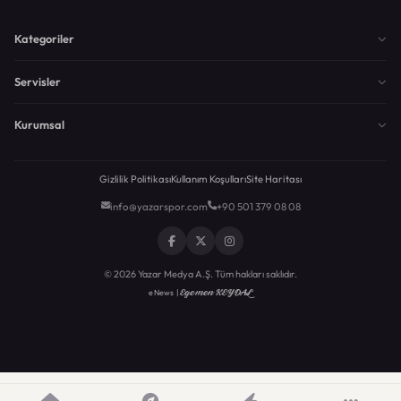
Kategoriler
Servisler
Kurumsal
Gizlilik Politikası
Kullanım Koşulları
Site Haritası
info@yazarspor.com
+90 501 379 08 08
© 2026 Yazar Medya A.Ş. Tüm hakları saklıdır.
Egemen KEYDAL
eNews |