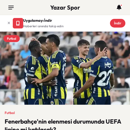
Yazar Spor
Uygulamayı İndir
İndir
Haberleri anında takip edin
Futbol
Futbol
Fenerbahçe'nin elenmesi durumunda UEFA
ligine mi katılacak?