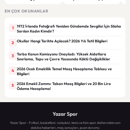
olmayacak, sorular yeni
tutuklandı
tut
müfredata göre hazırlanacak
EN ÇOK OKUNANLAR
1972 İrlanda Fotoğrafı Yeniden Gündemde Sevgilisi İçin Silaha
1
Sarılan Kadın Kimdir?
Okullar Hangi Tarihte Açılacak? 2026 Yılı Tatil Bilgileri
2
Torba Kanun Komisyonu Onayladı: Yüksek Aidatlara
3
Sınırlama, Tapu ve Çevre Yasasında Köklü Değişiklikler
2026 Ocak Emeklilik Temel Maaş Hesaplama Tablosu ve
4
Bilgileri
2026 Emekli Zammı: Taban Maaş Bilgileri ve 20 Bin Lira
5
Ödeme Hesaplama!
Yazar Spor
Yazar Spor - Futbol, basketbol, voleybol, tenis ve tüm spor dallarından son
dakika haberleri, maç sonuçları, puan durumu