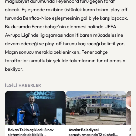
mağlubiyet durumunda Feyenoord turu geçen taraf
olacak. Eşleşmede rakibine üstünlük kuran takım, play-off
turunda Benfica-Nice eşleşmesinin galibiyle karşılaşacak.
Bu durumda Fenerbahçe'nin elenmesi halinde UEFA
Avrupa Ligi'nde lig aşamasından itibaren mücadelesine
devam edeceği ve play-off turunu kaçıracağı belirtiliyor.
Maçın sonucu merakla beklenirken, Fenerbahçe
taraftarları umutlu bir şekilde takımlarının tur atlamasını
bekliyor.
İLGILI HABERLER
Bakan Tekin açıkladı: Sınav
Avcılar Belediyesi
Sah
sisteminde değişiklik
soruşturmasında 12 şüpheli
ope