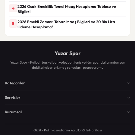
2026 Ocak Emeklilik Temel Maaş Hesaplama Tablosu ve
4
Bilgileri
2026 Emekli Zammı: Taban Maaş Bilgileri ve 20 Bin Lira
5
Ödeme Hesaplama!
Yazar Spor
Yazar Spor - Futbol, basketbol, voleybol, tenis ve tüm spor dallarından son
dakika haberleri, maç sonuçları, puan durumu
Kategoriler
Servisler
Kurumsal
Gizlilik Politikası
Kullanım Koşulları
Site Haritası