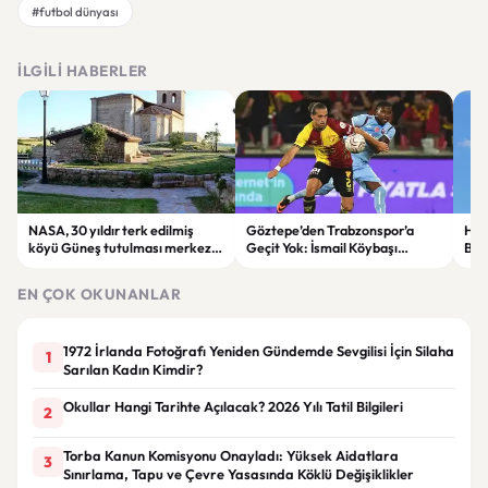
#futbol dünyası
İLGILI HABERLER
NASA, 30 yıldır terk edilmiş
Göztepe’den Trabzonspor’a
Hazi
köyü Güneş tutulması merkezi
Geçit Yok: İsmail Köybaşı
Bor
seçti
Jübilesinde Kazanan İzmir Ekibi
İhal
Oldu
Yap
EN ÇOK OKUNANLAR
1972 İrlanda Fotoğrafı Yeniden Gündemde Sevgilisi İçin Silaha
1
Sarılan Kadın Kimdir?
Okullar Hangi Tarihte Açılacak? 2026 Yılı Tatil Bilgileri
2
Torba Kanun Komisyonu Onayladı: Yüksek Aidatlara
3
Sınırlama, Tapu ve Çevre Yasasında Köklü Değişiklikler