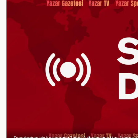
Fenerbahçe’nin Kasımpaşa Zaferi: Futbolcuların Maç Sonrası Yo