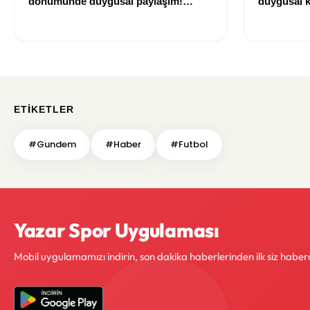
dönümünde duygusal paylaşım!
duygusal k
Düğün albümünü açtı
çekti
ETIKETLER
#Gundem
#Haber
#Futbol
Yazar Spor Uygulaması
Mobil uygulamamızı indirin, son dakika haberlerinden ilk siz haber