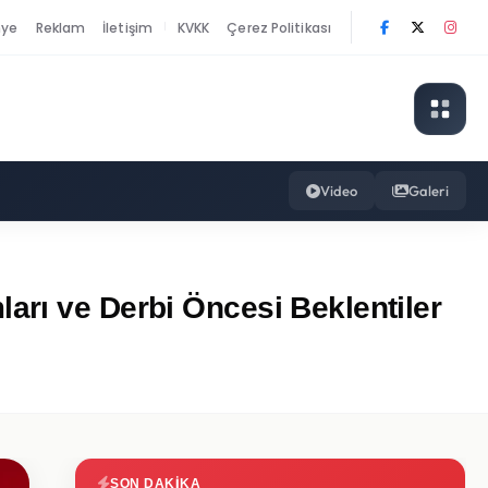
nye
Reklam
İletişim
KVKK
Çerez Politikası
|
Video
Galeri
arı ve Derbi Öncesi Beklentiler
SON DAKIKA