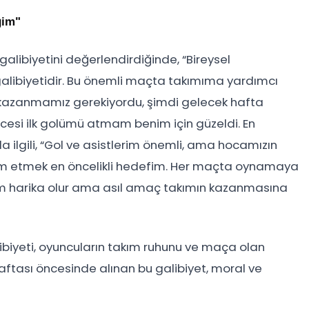
ğim"
alibiyetini değerlendirdiğinde, “Bireysel
libiyetidir. Bu önemli maçta takımıma yardımcı
 kazanmamız gerekiyordu, şimdi gelecek hafta
cesi ilk golümü atmam benim için güzeldi. En
a ilgili, “Gol ve asistlerim önemli, ama hocamızın
am etmek en öncelikli hedefim. Her maçta oynamaya
m harika olur ama asıl amaç takımın kazanmasına
biyeti, oyuncuların takım ruhunu ve maça olan
 haftası öncesinde alınan bu galibiyet, moral ve