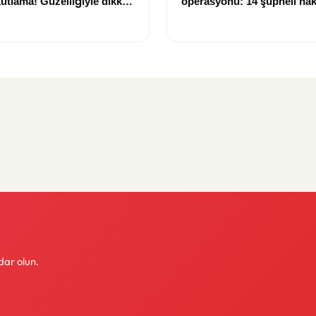
utlama! Güzelliğiyle dikkat
operasyonu: 14 şüpheli ha
işlem başlatıldı
dar olun.