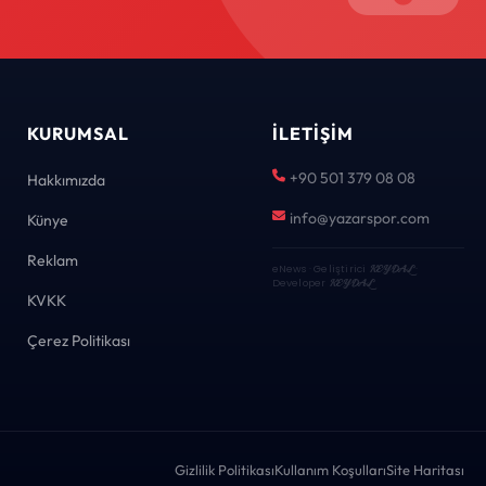
KURUMSAL
İLETIŞIM
+90 501 379 08 08
Hakkımızda
info@yazarspor.com
Künye
Reklam
eNews · Geliştirici
KEYDAL
·
Developer
KEYDAL
KVKK
Çerez Politikası
Gizlilik Politikası
Kullanım Koşulları
Site Haritası