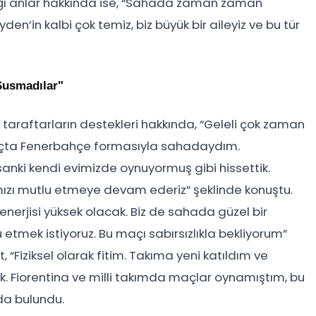
dığı anlar hakkında ise, “Sahada zaman zaman
n’in kalbi çok temiz, biz büyük bir aileyiz ve bu tür
Susmadılar"
taraftarların destekleri hakkında, “Geleli çok zaman
açta Fenerbahçe formasıyla sahadaydım.
anki kendi evimizde oynuyormuş gibi hissettik.
mızı mutlu etmeye devam ederiz” şeklinde konuştu.
enerjisi yüksek olacak. Biz de sahada güzel bir
etmek istiyoruz. Bu maçı sabırsızlıkla bekliyorum”
“Fiziksel olarak fitim. Takıma yeni katıldım ve
 Fiorentina ve milli takımda maçlar oynamıştım, bu
da bulundu.