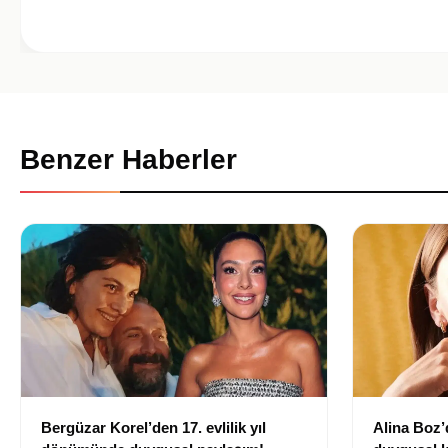
Benzer Haberler
Bergüzar Korel’den 17. evlilik yıl
Alina Boz’