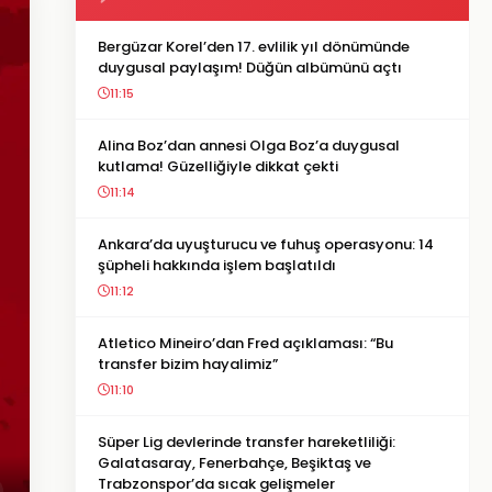
Bergüzar Korel’den 17. evlilik yıl dönümünde
duygusal paylaşım! Düğün albümünü açtı
11:15
Alina Boz’dan annesi Olga Boz’a duygusal
kutlama! Güzelliğiyle dikkat çekti
11:14
Ankara’da uyuşturucu ve fuhuş operasyonu: 14
şüpheli hakkında işlem başlatıldı
11:12
Atletico Mineiro’dan Fred açıklaması: “Bu
transfer bizim hayalimiz”
11:10
Süper Lig devlerinde transfer hareketliliği:
Galatasaray, Fenerbahçe, Beşiktaş ve
Trabzonspor’da sıcak gelişmeler