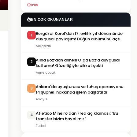
11:09
EN ÇOK OKUNANLAR
Bergüzar Korel’den 17. evlilik yıl dönümünde
1
duygusal paylaşım! Düğün albümünü açtı
Magazin
Alina Boz’dan annesi Olga Boz’a duygusal
2
kutlama! Güzelliğiyle dikkat çekti
Anne cocuk
Ankara’da uyuşturucu ve fuhuş operasyonu:
3
14 şüpheli hakkında işlem başlatıldı
Asayis
Atletico Mineiro’dan Fred açıklaması: “Bu
4
transfer bizim hayalimiz”
Futbol