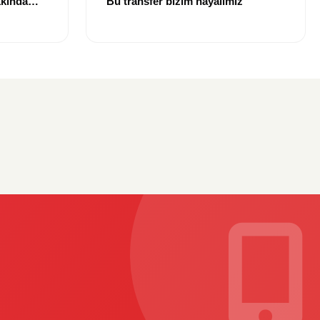
kkında
“Bu transfer bizim hayalimiz”