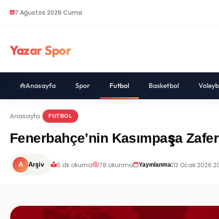
7 Ağustos 2026 Cuma
Yazar Spor
Anasayfa
Spor
Futbol
Basketbol
Voleyb
Anasayfa
FUTBOL
Fenerbahçe’nin Kasımpaşa Zaferi:
5 dk okuma
78 okunma
13 Ocak 2026 2
A
Arşiv
Yayınlanma: