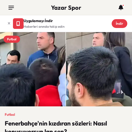
Yazar Spor
Uygulamayı İndir
İndir
Haberleri anında takip edin
Futbol
Futbol
Fenerbahçe'nin kızdıran sözleri: Nasıl
konuşuyorsun lan sen?