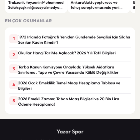
Trabzonlu teyzenin Muhammed
Ankara’daki uyuşturucu ve
Ev 
Salah şaşkınlığı sosyal medyada
fuhuş soruşturmasında yeni
ilg
gündem oldu: “O ne bilema bir
gelişme: Gözaltı sayısı 10’a çıktı
tas
şey”
yeni
EN ÇOK OKUNANLAR
1972 İrlanda Fotoğrafı Yeniden Gündemde Sevgilisi İçin Silaha
1
Sarılan Kadın Kimdir?
Okullar Hangi Tarihte Açılacak? 2026 Yılı Tatil Bilgileri
2
Torba Kanun Komisyonu Onayladı: Yüksek Aidatlara
3
Sınırlama, Tapu ve Çevre Yasasında Köklü Değişiklikler
2026 Ocak Emeklilik Temel Maaş Hesaplama Tablosu ve
4
Bilgileri
2026 Emekli Zammı: Taban Maaş Bilgileri ve 20 Bin Lira
5
Ödeme Hesaplama!
Yazar Spor