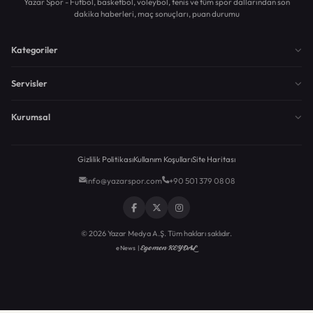
Yazar Spor - Futbol, basketbol, voleybol, tenis ve tüm spor dallarından son
dakika haberleri, maç sonuçları, puan durumu
Kategoriler
Servisler
Kurumsal
Gizlilik Politikası
Kullanım Koşulları
Site Haritası
info@yazarspor.com
+90 501 379 08 08
© 2026 Yazar Medya A.Ş. Tüm hakları saklıdır.
Egemen KEYDAL
eNews |