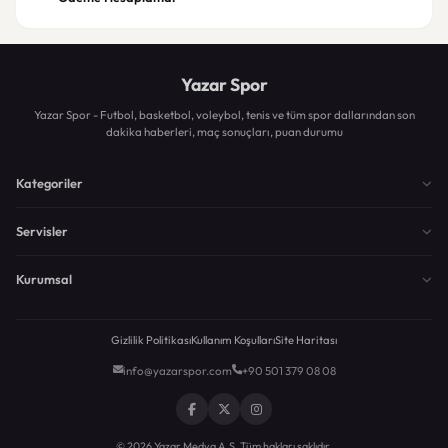
Yazar Spor
Yazar Spor - Futbol, basketbol, voleybol, tenis ve tüm spor dallarından son
dakika haberleri, maç sonuçları, puan durumu
Kategoriler
Servisler
Kurumsal
Gizlilik Politikası
Kullanım Koşulları
Site Haritası
info@yazarspor.com
+90 501 379 08 08
© 2026 Yazar Medya A.Ş. Tüm hakları saklıdır.