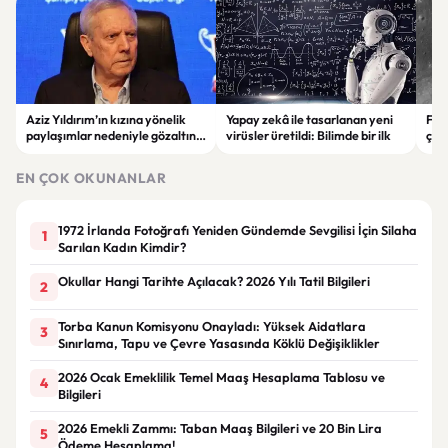
Aziz Yıldırım’ın kızına yönelik
Yapay zekâ ile tasarlanan yeni
Falc
paylaşımlar nedeniyle gözaltına
virüsler üretildi: Bilimde bir ilk
çar
alınan şüpheli için tutuklama
gör
talebi
EN ÇOK OKUNANLAR
1972 İrlanda Fotoğrafı Yeniden Gündemde Sevgilisi İçin Silaha
1
Sarılan Kadın Kimdir?
Okullar Hangi Tarihte Açılacak? 2026 Yılı Tatil Bilgileri
2
Torba Kanun Komisyonu Onayladı: Yüksek Aidatlara
3
Sınırlama, Tapu ve Çevre Yasasında Köklü Değişiklikler
2026 Ocak Emeklilik Temel Maaş Hesaplama Tablosu ve
4
Bilgileri
2026 Emekli Zammı: Taban Maaş Bilgileri ve 20 Bin Lira
5
Ödeme Hesaplama!