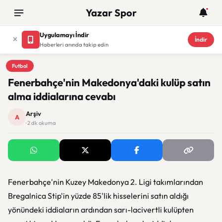
Yazar Spor
Uygulamayı İndir
İndir
Haberleri anında takip edin
Futbol
Futbol
Fenerbahçe'nin Makedonya'daki kulüp satın
alma iddialarına cevabı
Arşiv
A
· 2 dk okuma
Fenerbahçe'nin Kuzey Makedonya 2. Ligi takımlarından
Bregalnica Stip'in yüzde 85'lik hisselerini satın aldığı
yönündeki iddiaların ardından sarı-lacivertli kulüpten